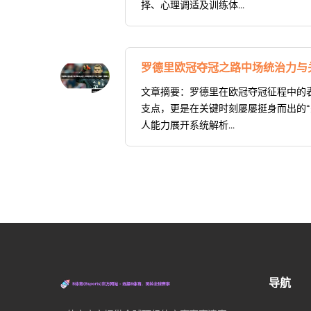
择、心理调适及训练体...
罗德里欧冠夺冠之路中场统治力与
文章摘要：罗德里在欧冠夺冠征程中的
支点，更是在关键时刻屡屡挺身而出的
人能力展开系统解析...
导航