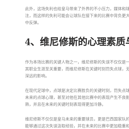
此外，这场失利也给皇马带来了外界的不小压力，媒体和
注，而这样的失利可能会让球队在接下来的比赛中背负更
中反弹。
4、维尼修斯的心理素质
作为本场比赛的关键人物之一，维尼修斯的失误不仅仅是
其职业生涯至关重要，而维尼修斯在关键时刻罚失点球，
深远的影响。
在现代足球中，点球是决定比赛胜负的关键时刻，罚失点
未来的点球心理，甚至对他在其他比赛中的表现产生不良
熟，并且在未来的关键时刻表现得更加冷静。
维尼修斯不仅仅是皇马未来的重要球员，更是巴西国家队
能够通过这次失误汲取经验，并在未来的比赛中更加稳重