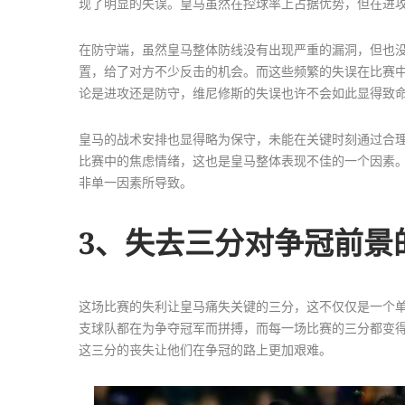
现了明显的失误。皇马虽然在控球率上占据优势，但在进
在防守端，虽然皇马整体防线没有出现严重的漏洞，但也
置，给了对方不少反击的机会。而这些频繁的失误在比赛
论是进攻还是防守，维尼修斯的失误也许不会如此显得致
皇马的战术安排也显得略为保守，未能在关键时刻通过合
比赛中的焦虑情绪，这也是皇马整体表现不佳的一个因素
非单一因素所导致。
3、失去三分对争冠前景
这场比赛的失利让皇马痛失关键的三分，这不仅仅是一个
支球队都在为争夺冠军而拼搏，而每一场比赛的三分都变
这三分的丧失让他们在争冠的路上更加艰难。