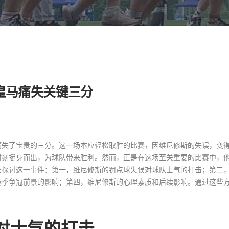
皇马痛失关键三分
痛失了宝贵的三分。这一场本应轻松取胜的比赛，因维尼修斯的失误，变
时刻挺身而出，为球队带来胜利。然而，正是在这场至关重要的比赛中，
细探讨这一事件：第一，维尼修斯的罚点球失误对球队士气的打击；第二
赛季争冠前景的影响；第四，维尼修斯的心理素质和后续影响。通过这些
对士气的打击