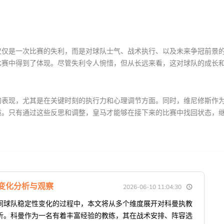
仅仅是一次比赛的失利，而是对球队士气、战术执行、以及未来争冠前景
比赛中得到了体现。尽管失利令人惋惜，但从长远来看，这对球队的成长
的表现，尤其是在关键时刻的执行力和心理调节方面。同时，维尼修斯作
质。只有通过这些反思和调整，皇马才能够在接下来的比赛中找回状态，
变化分析与观察
2026-06-10 11:04:30
间球队稳定性变化的过程中，本文将从多个维度展开对科曼执教
析。科曼作为一名有着丰富经验的教练，其在战术安排、阵容选