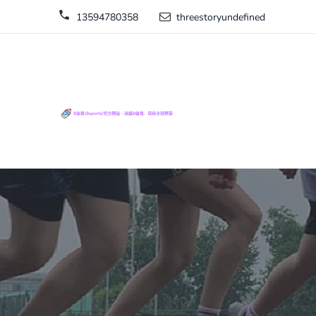
13594780358
threestoryundefined