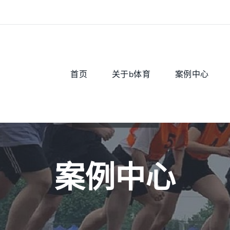
首页
关于b体育
案例中心
案例中心