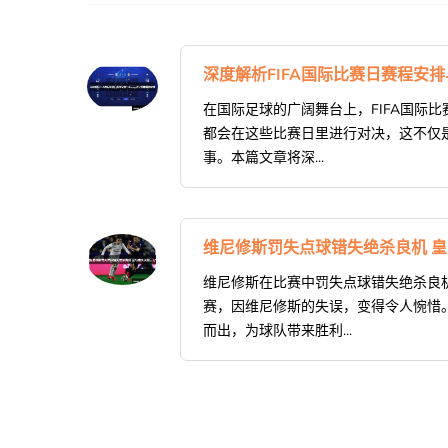
深度解析FIFA国际比赛日赛程安
在国际足球的广阔舞台上，FIFA国际
都会在这些比赛日里进行对决，这不仅
事。本篇文章将深...
维尼修斯罚失点球错失绝杀良机 
维尼修斯在比赛中罚失点球错失绝杀良
赛，因维尼修斯的失误，变得令人惋惜
而出，为球队带来胜利...