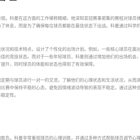
忽视。科曼在这方面的工作堪称精细，他深知亚冠赛事密集的赛程对球员
为了休息，而是为了确保每位球员都能在最佳状态下出战。科曼通过科学
能状况和技术特点，设计了个性化的出场计划。例如，一些核心球员在面
最佳的竞技状态。而对于一些年轻球员，科曼则通过增加他们的出场机会
了提升，同时球员的体能和状态也得到了有效保障。
他定期与球员进行一对一的交流，了解他们的心理状态和生活状况，从而
的比赛中保持平稳的心态，避免因情绪波动导致的表现不稳定。通过这种
体稳定性。
的胜负。科曼非常重视球员的心理训练，并通过多种方式帮助球员调节心