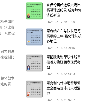
霍伊伦英超连续六场比
赛进球创纪录 成为热刺
锋线新宠
挑战是如何
2026-07-17 10:21:09
的几场比赛
阿森纳宣布与队长厄德
署，从而提
高续约五年 强化球队核
心地位
2026-07-16 13:09:40
少对方的进
阿彻独挑谢菲联锋线重
率来控制比
担难力挽狂澜表现受考
验
2026-07-16 12:13:04
了整体战术
阿克利乌什中场智慧调
稳定的表
度全面展现非凡天赋潜
力
2026-07-16 11:16:37