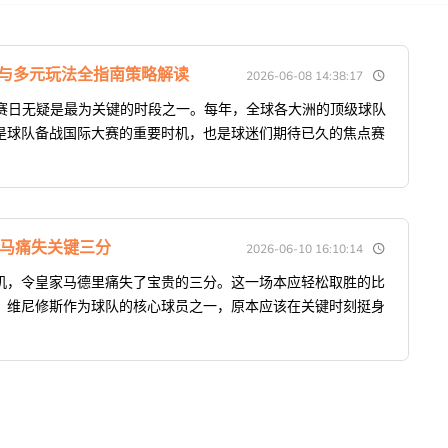
排与多元玩法全指南策略解读
2026-06-08 14:38:17
比赛日无疑是最为关键的时段之一。每年，全球各大洲的顶级球队
是球队备战国际大赛的重要时机，也是球迷们期待已久的焦点赛
皇马痛失关键三分
2026-06-10 16:10:14
机，令皇家马德里痛失了宝贵的三分。这一场本应轻松取胜的比
。维尼修斯作为球队的核心球员之一，原本应该在关键时刻挺身