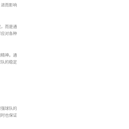
，进而影响
成，而是通
容应对各种
的精神。通
球队的稳定
增强球队的
同时也保证