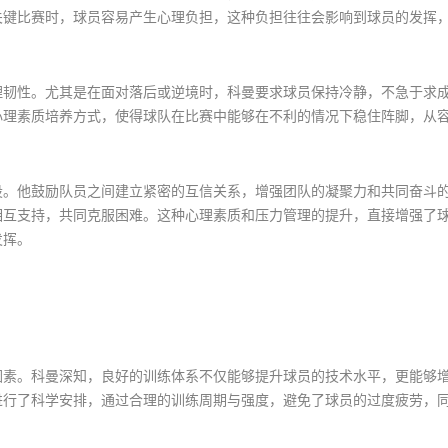
关键比赛时，球员容易产生心理负担，这种负担往往会影响到球员的发挥
理韧性。尤其是在面对落后或逆境时，科曼要求球员保持冷静，不急于求
心理素质培养方式，使得球队在比赛中能够在不利的情况下稳住阵脚，从
设。他鼓励队员之间建立紧密的互信关系，增强团队的凝聚力和共同奋斗
相互支持，共同克服困难。这种心理素质和压力管理的提升，直接增强了
发挥。
因素。科曼深知，良好的训练体系不仅能够提升球员的技术水平，更能够
进行了科学安排，通过合理的训练周期与强度，避免了球员的过度疲劳，