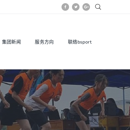
集团新闻
服务方向
联络bsport