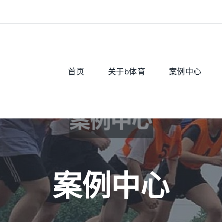
首页
关于b体育
案例中心
案例中心