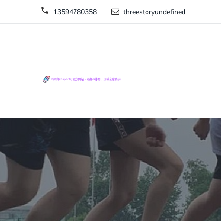
13594780358
threestoryundefined