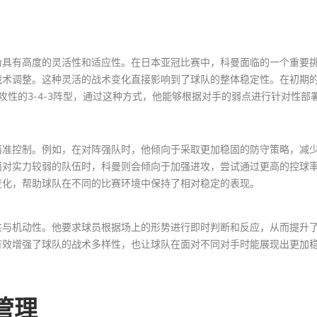
为具有高度的灵活性和适应性。在日本亚冠比赛中，科曼面临的一个重要
战术调整。这种灵活的战术变化直接影响到了球队的整体稳定性。在初期
进攻性的3-4-3阵型，通过这种方式，他能够根据对手的弱点进行针对性部
精准控制。例如，在对阵强队时，他倾向于采取更加稳固的防守策略，减
面对实力较弱的队伍时，科曼则会倾向于加强进攻，尝试通过更高的控球
变化，帮助球队在不同的比赛环境中保持了相对稳定的表现。
性与机动性。他要求球员根据场上的形势进行即时判断和反应，从而提升
有效增强了球队的战术多样性，也让球队在面对不同对手时能展现出更加
管理