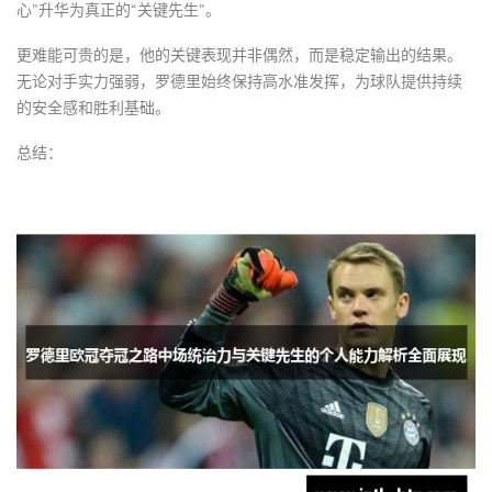
心”升华为真正的“关键先生”。
更难能可贵的是，他的关键表现并非偶然，而是稳定输出的结果。
无论对手实力强弱，罗德里始终保持高水准发挥，为球队提供持续
的安全感和胜利基础。
总结：