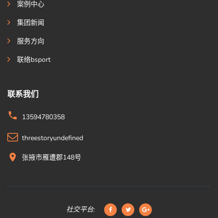
案例中心
集团新闻
服务方向
联络bsport
联系我们
13594780358
threestoryundefined
张掖市雁遭郡148号
社交平台: