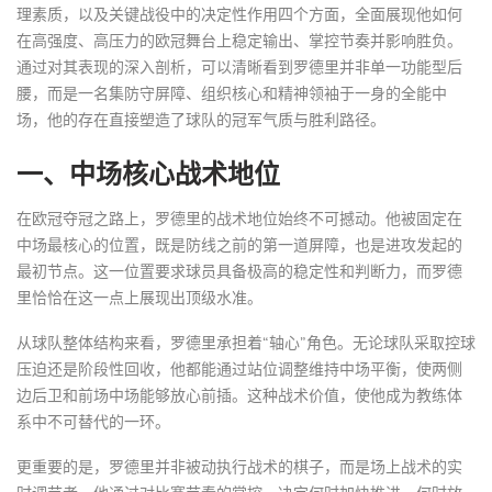
理素质，以及关键战役中的决定性作用四个方面，全面展现他如何
在高强度、高压力的欧冠舞台上稳定输出、掌控节奏并影响胜负。
通过对其表现的深入剖析，可以清晰看到罗德里并非单一功能型后
腰，而是一名集防守屏障、组织核心和精神领袖于一身的全能中
场，他的存在直接塑造了球队的冠军气质与胜利路径。
一、中场核心战术地位
在欧冠夺冠之路上，罗德里的战术地位始终不可撼动。他被固定在
中场最核心的位置，既是防线之前的第一道屏障，也是进攻发起的
最初节点。这一位置要求球员具备极高的稳定性和判断力，而罗德
里恰恰在这一点上展现出顶级水准。
从球队整体结构来看，罗德里承担着“轴心”角色。无论球队采取控球
压迫还是阶段性回收，他都能通过站位调整维持中场平衡，使两侧
边后卫和前场中场能够放心前插。这种战术价值，使他成为教练体
系中不可替代的一环。
更重要的是，罗德里并非被动执行战术的棋子，而是场上战术的实