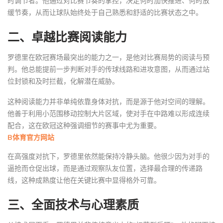
时调节者。他通过对比赛节奏的掌控，决定何时加快推进、何时放
缓节奏，从而让球队始终处于自己熟悉和舒适的比赛状态之中。
二、卓越比赛阅读能力
罗德里在欧冠赛场最突出的能力之一，是他对比赛局势的阅读与预
判。他总能提前一步判断对手的传球线路和进攻意图，从而通过站
位封锁和及时拦截，化解潜在威胁。
这种阅读能力并非单纯依靠身体对抗，而是源于他对空间的理解。
他善于利用小范围移动控制大片区域，使对手在中路难以形成连续
配合，这在欧冠这种强调细节的赛事中尤为重要。
B体育官方网站
在高强度对抗下，罗德里依然能保持冷静头脑。他很少因为对手的
逼抢而仓促出球，而是通过观察队友位置，选择最合理的传递路
线，这种成熟度让他在关键比赛中显得格外可靠。
三、全面技术与心理素质