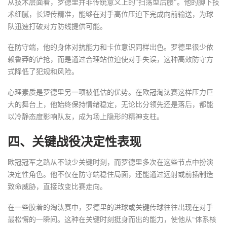
从技术层面看，罗德里并非传统意义上的“扫荡型后腰”。他的脚下技
术细腻，长短传精准，能够在对手高位压迫下完成向前输送，为球
队迅速打破对方防线提供可能。
在防守端，他的身体对抗能力和卡位意识同样出色。罗德里很少依
赖鲁莽的铲抢，而是通过合理站位迫使对手失误，这种高效防守方
式降低了犯规和风险。
心理素质是罗德里另一项被低估的优势。在欧冠淘汰赛这样压力巨
大的舞台上，他始终保持情绪稳定，无论比分领先还是落后，都能
以冷静态度影响队友，成为场上隐形的精神支柱。
四、关键战役决定性表现
欧冠冠军之路从不缺少关键时刻，而罗德里多次在这些节点中扮演
决定性角色。他不仅在防守端稳住局面，还能通过远射或前插制造
致命威胁，直接改变比赛走向。
在一些胶着的淘汰赛中，罗德里的进球或关键传球往往出现在对手
最松懈的一瞬间。这种在关键时刻挺身而出的能力，使他从“体系核