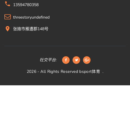
13594780358
threestoryundefined
张掖市雁遭郡148号
社交平台:
2026
- All Rights Reserved
bsport体育
.