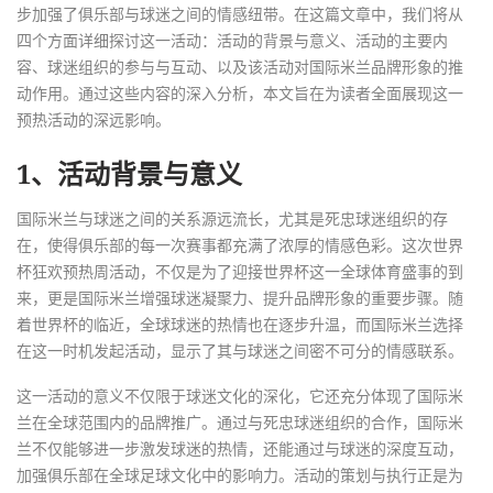
步加强了俱乐部与球迷之间的情感纽带。在这篇文章中，我们将从
四个方面详细探讨这一活动：活动的背景与意义、活动的主要内
容、球迷组织的参与与互动、以及该活动对国际米兰品牌形象的推
动作用。通过这些内容的深入分析，本文旨在为读者全面展现这一
预热活动的深远影响。
1、活动背景与意义
国际米兰与球迷之间的关系源远流长，尤其是死忠球迷组织的存
在，使得俱乐部的每一次赛事都充满了浓厚的情感色彩。这次世界
杯狂欢预热周活动，不仅是为了迎接世界杯这一全球体育盛事的到
来，更是国际米兰增强球迷凝聚力、提升品牌形象的重要步骤。随
着世界杯的临近，全球球迷的热情也在逐步升温，而国际米兰选择
在这一时机发起活动，显示了其与球迷之间密不可分的情感联系。
这一活动的意义不仅限于球迷文化的深化，它还充分体现了国际米
兰在全球范围内的品牌推广。通过与死忠球迷组织的合作，国际米
兰不仅能够进一步激发球迷的热情，还能通过与球迷的深度互动，
加强俱乐部在全球足球文化中的影响力。活动的策划与执行正是为