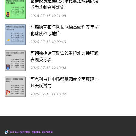
霍伊伦英超连续六场比赛进球创纪录
成为热刺锋线新宠
2026-07-17 10:21:09
阿森纳宣布与队长厄德高续约五年 强
化球队核心地位
2026-07-16 13:09:40
阿彻独挑谢菲联锋线重担难力挽狂澜
表现受考验
2026-07-16 12:13:04
阿克利乌什中场智慧调度全面展现非
凡天赋潜力
2026-07-16 11:16:37