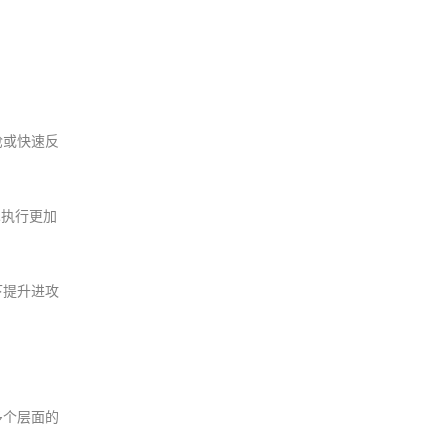
抢或快速反
术执行更加
下提升进攻
多个层面的