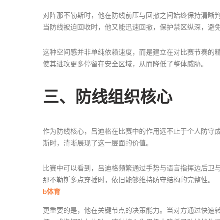
对阵那不勒斯时，他在防线前压与回撤之间始终保持清晰
当防线被迫回收时，他又能迅速回撤，保护禁区纵深，避
这种空间感并非单纯依赖速度，而是建立在对比赛节奏的
使其进攻更多停留在安全区域，从而降低了整体威胁。
三、防线组织核心
作为防线核心，吕迪格在比赛中的作用远不止于个人防守
斯时，清晰展现了这一层面的价值。
比赛中可以看到，吕迪格频繁通过手势与语言指挥边后卫
那不勒斯多点穿插时，依旧能够维持防守结构的完整性。
b体育
更重要的是，他在关键节点的决策能力。当对方通过快速