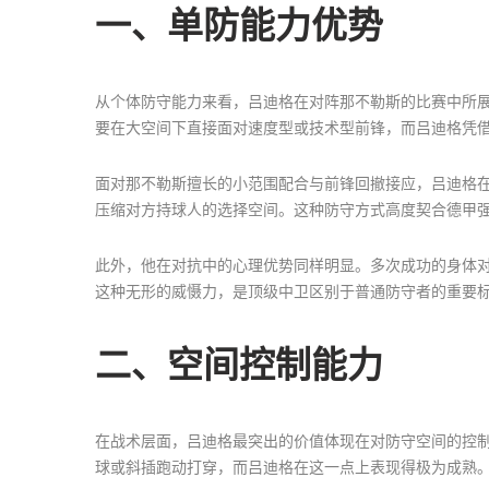
一、单防能力优势
从个体防守能力来看，吕迪格在对阵那不勒斯的比赛中所
要在大空间下直接面对速度型或技术型前锋，而吕迪格凭
面对那不勒斯擅长的小范围配合与前锋回撤接应，吕迪格
压缩对方持球人的选择空间。这种防守方式高度契合德甲强
此外，他在对抗中的心理优势同样明显。多次成功的身体
这种无形的威慑力，是顶级中卫区别于普通防守者的重要
二、空间控制能力
在战术层面，吕迪格最突出的价值体现在对防守空间的控
球或斜插跑动打穿，而吕迪格在这一点上表现得极为成熟