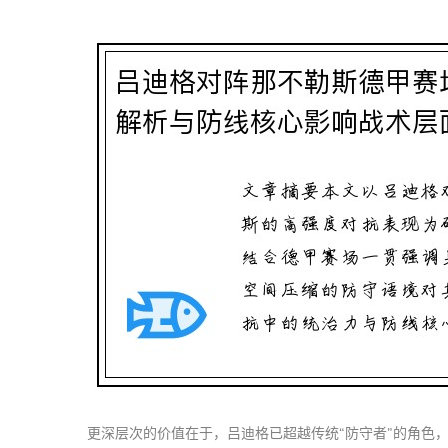
更深层次的价值在于，吕迪格已超越传统“防守者”的角色