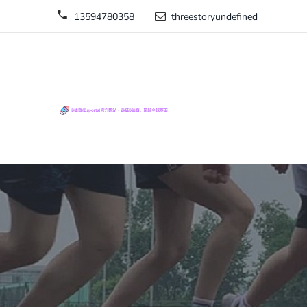
13594780358
threestoryundefined