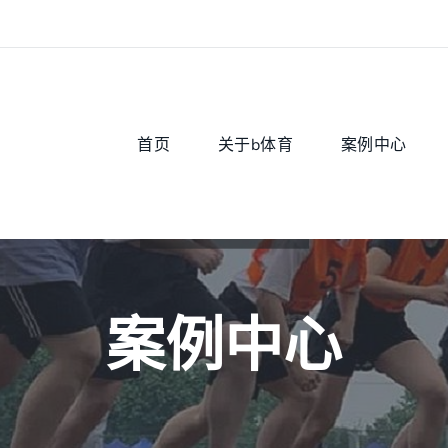
首页
关于b体育
案例中心
案例中心