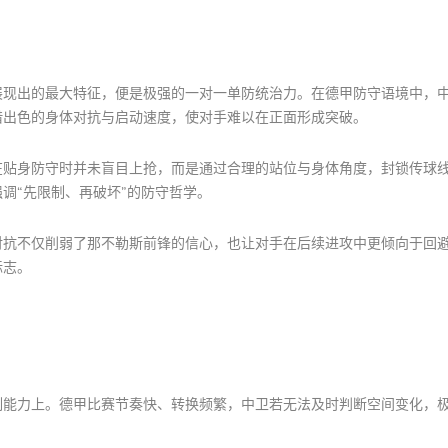
展现出的最大特征，便是极强的一对一单防统治力。在德甲防守语境中，
借出色的身体对抗与启动速度，使对手难以在正面形成突破。
在贴身防守时并未盲目上抢，而是通过合理的站位与身体角度，封锁传球
调“先限制、再破坏”的防守哲学。
对抗不仅削弱了那不勒斯前锋的信心，也让对手在后续进攻中更倾向于回
标志。
制能力上。德甲比赛节奏快、转换频繁，中卫若无法及时判断空间变化，
。