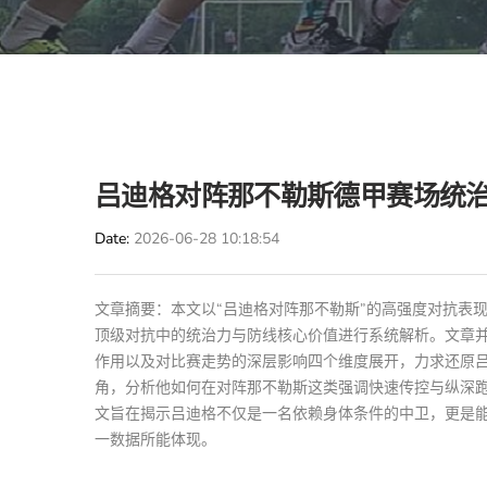
吕迪格对阵那不勒斯德甲赛场统
Date
2026-06-28 10:18:54
文章摘要：本文以“吕迪格对阵那不勒斯”的高强度对抗表
顶级对抗中的统治力与防线核心价值进行系统解析。文章
作用以及对比赛走势的深层影响四个维度展开，力求还原
角，分析他如何在对阵那不勒斯这类强调快速传控与纵深
文旨在揭示吕迪格不仅是一名依赖身体条件的中卫，更是
一数据所能体现。