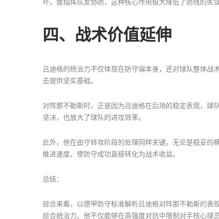
坏，或指挥队友协防，这种核心作用极大降低了防线的失
四、战术价值延伸
吕迪格的统治力不仅体现在防守端本身，还对球队整体战
击提供坚实基础。
对阵那不勒斯时，正是因为吕迪格在后场的稳定表现，球队
坚决，也放大了球队的进攻效率。
此外，他在由守转攻阶段的处理同样关键。无论是稳妥的
推进速度，使防守成功直接转化为战术收益。
总结：
综合来看，以德甲防守标准解析吕迪格对阵那不勒斯的表
综合统治力。他不仅能够在高强度对抗中限制对手核心球