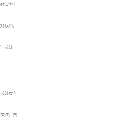
整体实力上
皮环境中，
资与关注，
与关注度有
得关注。赛