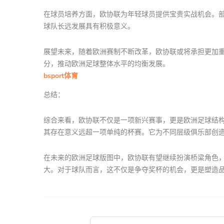
在球员培养方面，欧协联为年轻球员提供宝贵实战机会。
球队长远发展具有积极意义。
展望未来，随着欧洲赛制不断改革，欧协联或将承担更加
分，推动欧洲足球整体水平的均衡发展。
bsport体育
总结：
综合来看，欧协联不仅是一项新兴赛事，更是欧洲足球结
其存在意义远超一项单纯的杯赛。它为不同层级俱乐部创
在未来的欧洲足球版图中，欧协联有望继续扮演桥梁角色
大。对于球队而言，这不仅是争夺奖杯的机会，更是塑造