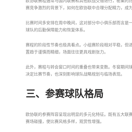
欧协联赛程通常与国内联赛和其他欧战交错进行，密集的
赛竞争激烈的背景下，如何在欧协联中合理分配精力，成
比赛时间多安排在周中晚间，这对部分中小俱乐部而言是
球队的后勤保障能力和恢复体系。
赛程的阶段性节奏也极具看点。小组赛阶段相对平稳，但进
置趋于谨慎而精细，场面往往更具戏剧张力。
此外，赛程与转会窗口时间的重叠也带来变数。冬窗期间
决定比赛节奏，也深刻影响球队战略规划与临场表现。
三、参赛球队格局
欧协联的参赛阵容呈现出明显的多元化特征。既有五大联
赛场碰撞，使比赛风格多样，观赏性增强。