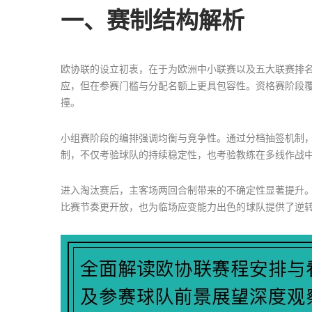
一、赛制结构解析
欧协联的设立初衷，在于为欧洲中小联赛以及五大联赛排
应，但在参赛门槛与分配名额上更具包容性。资格赛阶段
撞。
小组赛阶段的编排强调均衡与竞争性。通过分档抽签机制
制，不仅考验球队的持续稳定性，也考验教练在多线作战
进入淘汰赛后，主客场两回合制带来的不确定性显著提升
比赛节奏更开放，也为临场应变能力出色的球队提供了逆