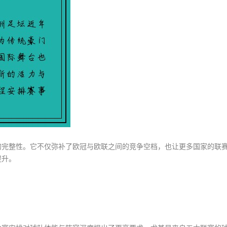
的完整性。它不仅弥补了欧冠与欧联之间的竞争空档，也让更多国家的联
提升。