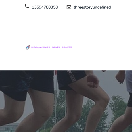
13594780358
threestoryundefined