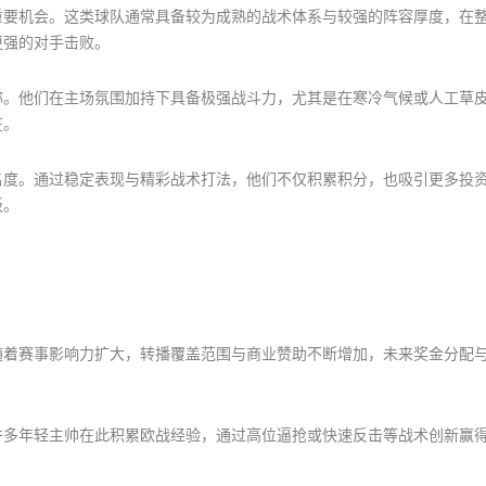
重要机会。这类球队通常具备较为成熟的战术体系与较强的阵容厚度，在
更强的对手击败。
称。他们在主场氛围加持下具备极强战斗力，尤其是在寒冷气候或人工草
在。
名度。通过稳定表现与精彩战术打法，他们不仅积累积分，也吸引更多投
板。
随着赛事影响力扩大，转播覆盖范围与商业赞助不断增加，未来奖金分配
许多年轻主帅在此积累欧战经验，通过高位逼抢或快速反击等战术创新赢