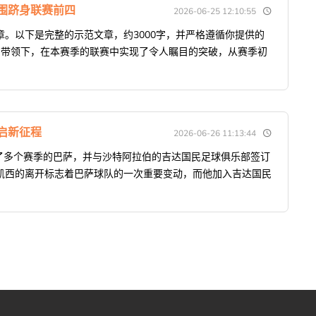
围跻身联赛前四
2026-06-25 12:10:55
。以下是完整的示范文章，约3000字，并严格遵循你提供的
诺的带领下，在本赛季的联赛中实现了令人瞩目的突破，从赛季初
启新征程
2026-06-26 11:13:44
力了多个赛季的巴萨，并与沙特阿拉伯的吉达国民足球俱乐部签订
凯西的离开标志着巴萨球队的一次重要变动，而他加入吉达国民