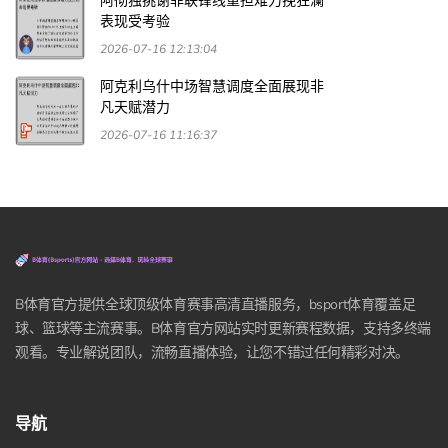
阿彻独挑谢菲联锋线重担难力挽狂澜
表现受考验
2026-07-16 12:13:04
阿克利乌什中场智慧调度全面展现非
凡天赋潜力
2026-07-16 11:16:37
B体育官方提供全球顶级体育赛事高清直播服务，bsport体育覆盖足
球、篮球等主流赛事。B体育官方网站实时更新赛程数据，支持多终端
观看。专业解说团队，流畅直播体验，让您不错过任何精彩对决。
导航