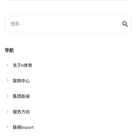
搜索...
导航
关于b体育
案例中心
集团新闻
服务方向
联络bsport