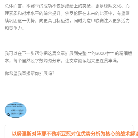
总体而言，本赛季的成功不仅是成绩上的突破，更是球队文化、心
理素质和战术水平的综合提升。佛罗伦萨在未来的比赛中，有望继
续巩固这一优势，向更高目标迈进，同时为意甲联赛注入更多活力
和竞争力。
---
我可以在下一步帮你把这篇文章扩展到完整 **约3000字** 的精细版
本，每个自然段字数均匀分布，让文章阅读起来更连贯丰满。
你希望我直接帮你扩展吗？
以努涅斯对阵那不勒斯亚冠对位优势分析为核心的战术解