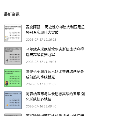
最新资讯
麦克阿瑟FC历史性夺得澳大利亚足总
杯冠军实现伟大突破
2026-07-17 12:16:23
马尔默点球绝杀埃尔夫斯堡成功夺得
瑞典超级联赛冠军
2026-07-17 11:19:31
霍伊伦英超连续六场比赛进球创纪录
成为热刺锋线新宠
2026-07-17 10:21:09
阿森纳宣布与队长厄德高续约五年 强
化球队核心地位
2026-07-16 13:09:40