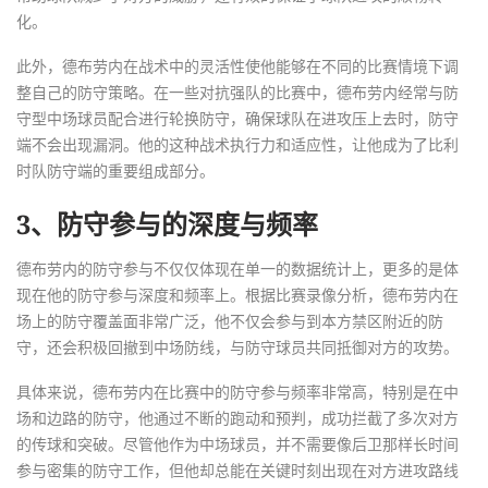
化。
此外，德布劳内在战术中的灵活性使他能够在不同的比赛情境下调
整自己的防守策略。在一些对抗强队的比赛中，德布劳内经常与防
守型中场球员配合进行轮换防守，确保球队在进攻压上去时，防守
端不会出现漏洞。他的这种战术执行力和适应性，让他成为了比利
时队防守端的重要组成部分。
3、防守参与的深度与频率
德布劳内的防守参与不仅仅体现在单一的数据统计上，更多的是体
现在他的防守参与深度和频率上。根据比赛录像分析，德布劳内在
场上的防守覆盖面非常广泛，他不仅会参与到本方禁区附近的防
守，还会积极回撤到中场防线，与防守球员共同抵御对方的攻势。
具体来说，德布劳内在比赛中的防守参与频率非常高，特别是在中
场和边路的防守，他通过不断的跑动和预判，成功拦截了多次对方
的传球和突破。尽管他作为中场球员，并不需要像后卫那样长时间
参与密集的防守工作，但他却总能在关键时刻出现在对方进攻路线