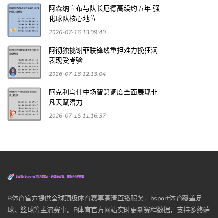
阿森纳宣布与队长厄德高续约五年 强
化球队核心地位
2026-07-16 13:09:40
阿彻独挑谢菲联锋线重担难力挽狂澜
表现受考验
2026-07-16 12:13:04
阿克利乌什中场智慧调度全面展现非
凡天赋潜力
2026-07-16 11:16:37
B体育官方提供全球顶级体育赛事高清直播服务，bsport体育覆盖足
球、篮球等主流赛事。B体育官方网站实时更新赛程数据，支持多终端