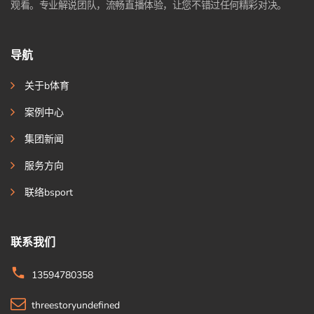
观看。专业解说团队，流畅直播体验，让您不错过任何精彩对决。
导航
关于b体育
案例中心
集团新闻
服务方向
联络bsport
联系我们
13594780358
threestoryundefined