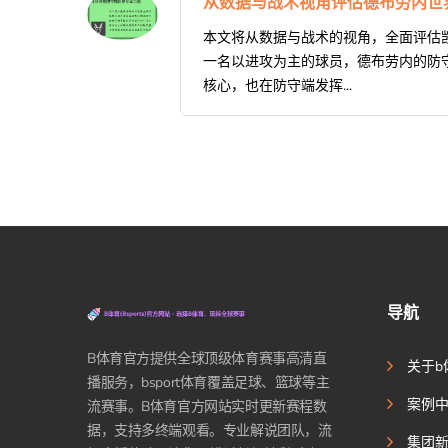
从数据与战术视角评估德布劳内世
本文将从数据与战术的视角，全面评估
一名以进攻为主的球员，德布劳内的防
核心，也在防守端发挥...
导航
B体育官方提供全球顶级体育赛事高清直
关于b
播服务，bsport体育覆盖足球、篮球等主
案例
流赛事。B体育官方网站实时更新赛程数
据，支持多终端观看。专业解说团队，流
集团