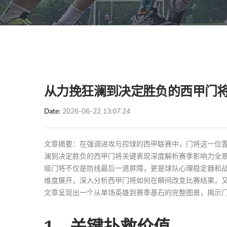
从力挽狂澜到决定胜负的西甲门
Date
2026-06-22 13:07:24
文章摘要：在强调进攻与控球的西甲联赛中，门将这一位置
澜到决定胜负的西甲门将关键表现深度解析赛季影响力全景
级门将不仅是防线最后一道屏障，更是球队心理稳定器和
维度展开，深入分析西甲门将如何在瞬间改变比赛结果，
文章呈现出一个从单场英雄到赛季基石的完整图景，揭示
1、关键扑救价值