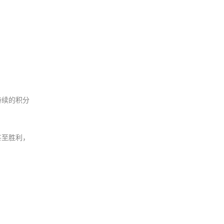
持续的积分
甚至胜利，