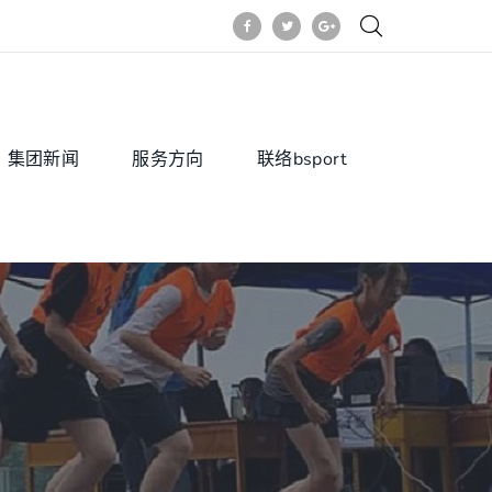
集团新闻
服务方向
联络bsport