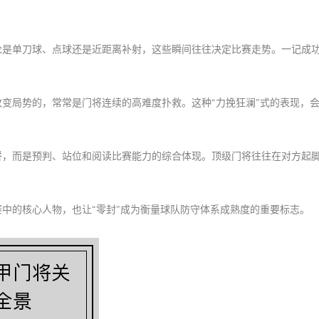
论是单刀球、点球还是近距离补射，这些瞬间往往决定比赛走势。一记成
变局势的，常常是门将连续的高难度扑救。这种“力挽狂澜”式的表现，
拼，而是预判、站位和阅读比赛能力的综合体现。顶级门将往往在对方起
中的核心人物，也让“零封”成为衡量球队防守体系成熟度的重要标志。