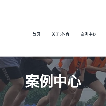
首页
关于b体育
案例中心
案例中心