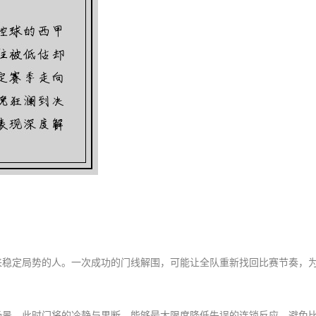
来稳定局势的人。一次成功的门线解围，可能让全队重新找回比赛节奏，
场景。此时门将的冷静与果断，能够最大限度降低失误的连锁反应，避免