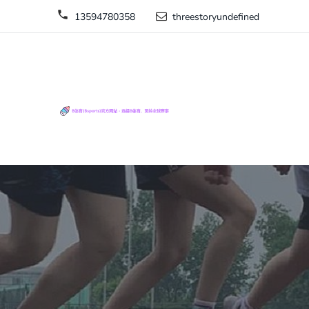
13594780358
threestoryundefined