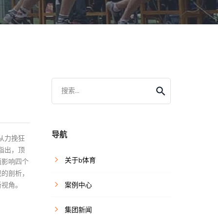
搜索...
导航
从力挽狂
指出，顶
关于b体育
面影响四个
现的剖析，
新视角。
案例中心
集团新闻