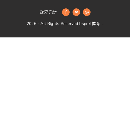
社交平台:
2026
- All Rights Reserved
bsport体育
.