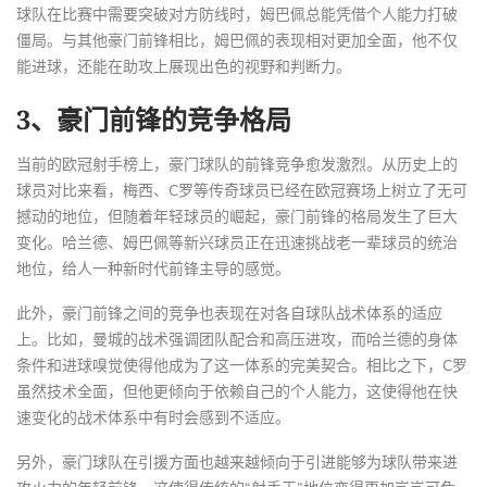
球队在比赛中需要突破对方防线时，姆巴佩总能凭借个人能力打破
僵局。与其他豪门前锋相比，姆巴佩的表现相对更加全面，他不仅
能进球，还能在助攻上展现出色的视野和判断力。
3、豪门前锋的竞争格局
当前的欧冠射手榜上，豪门球队的前锋竞争愈发激烈。从历史上的
球员对比来看，梅西、C罗等传奇球员已经在欧冠赛场上树立了无可
撼动的地位，但随着年轻球员的崛起，豪门前锋的格局发生了巨大
变化。哈兰德、姆巴佩等新兴球员正在迅速挑战老一辈球员的统治
地位，给人一种新时代前锋主导的感觉。
此外，豪门前锋之间的竞争也表现在对各自球队战术体系的适应
上。比如，曼城的战术强调团队配合和高压进攻，而哈兰德的身体
条件和进球嗅觉使得他成为了这一体系的完美契合。相比之下，C罗
虽然技术全面，但他更倾向于依赖自己的个人能力，这使得他在快
速变化的战术体系中有时会感到不适应。
另外，豪门球队在引援方面也越来越倾向于引进能够为球队带来进