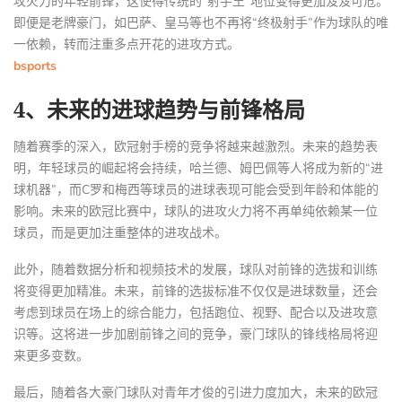
攻火力的年轻前锋，这使得传统的“射手王”地位变得更加岌岌可危。
即便是老牌豪门，如巴萨、皇马等也不再将“终极射手”作为球队的唯
一依赖，转而注重多点开花的进攻方式。
bsports
4、未来的进球趋势与前锋格局
随着赛季的深入，欧冠射手榜的竞争将越来越激烈。未来的趋势表
明，年轻球员的崛起将会持续，哈兰德、姆巴佩等人将成为新的“进
球机器”，而C罗和梅西等球员的进球表现可能会受到年龄和体能的
影响。未来的欧冠比赛中，球队的进攻火力将不再单纯依赖某一位
球员，而是更加注重整体的进攻战术。
此外，随着数据分析和视频技术的发展，球队对前锋的选拔和训练
将变得更加精准。未来，前锋的选拔标准不仅仅是进球数量，还会
考虑到球员在场上的综合能力，包括跑位、视野、配合以及进攻意
识等。这将进一步加剧前锋之间的竞争，豪门球队的锋线格局将迎
来更多变数。
最后，随着各大豪门球队对青年才俊的引进力度加大，未来的欧冠