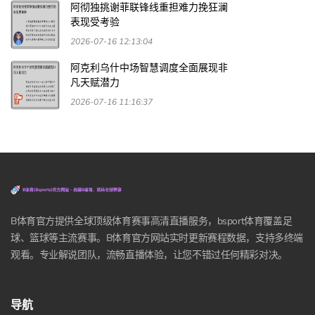
阿彻独挑谢菲联锋线重担难力挽狂澜
表现受考验
2026-07-16 12:13:04
阿克利乌什中场智慧调度全面展现非
凡天赋潜力
2026-07-16 11:16:37
B体育官方提供全球顶级体育赛事高清直播服务，bsport体育覆盖足
球、篮球等主流赛事。B体育官方网站实时更新赛程数据，支持多终端
观看。专业解说团队，流畅直播体验，让您不错过任何精彩对决。
导航