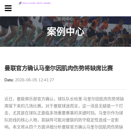
案例中心
曼联官方确认马奎尔因肌肉伤势将缺席比赛
Date
2026-06-05 12:41:27
近日，曼联俱乐部官方确认，球队队长哈里·马奎尔因肌肉伤势将缺
席接下来的几场比赛。对于曼联球迷而言，这一消息无疑是一个打
击，尤其是在球队正面临多场重要赛事的关键时刻。马奎尔作为球
队防线的核心人物，其缺阵可能对曼联的防守稳定性造成一定影
响。本文将从四个方面详细分析曼联官方确认马奎尔因肌肉伤势缺