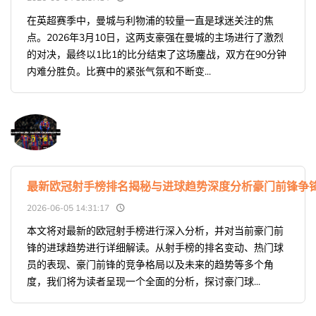
在英超赛季中，曼城与利物浦的较量一直是球迷关注的焦
点。2026年3月10日，这两支豪强在曼城的主场进行了激烈
的对决，最终以1比1的比分结束了这场鏖战，双方在90分钟
内难分胜负。比赛中的紧张气氛和不断变...
最新欧冠射手榜排名揭秘与进球趋势深度分析豪门前锋争
2026-06-05 14:31:17
本文将对最新的欧冠射手榜进行深入分析，并对当前豪门前
锋的进球趋势进行详细解读。从射手榜的排名变动、热门球
员的表现、豪门前锋的竞争格局以及未来的趋势等多个角
度，我们将为读者呈现一个全面的分析，探讨豪门球...