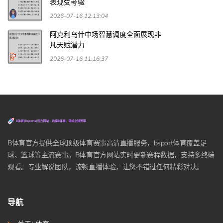
表现受考验
2026-07-16 12:13:04
阿克利乌什中场智慧调度全面展现非
凡天赋潜力
2026-07-16 11:16:37
B体育官方提供全球顶级体育赛事高清直播服务，bsport体育覆盖足
球、篮球等主流赛事。B体育官方网站实时更新赛程数据，支持多终端
观看。专业解说团队，流畅直播体验，让您不错过任何精彩对决。
导航