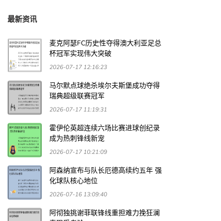
最新资讯
麦克阿瑟FC历史性夺得澳大利亚足总
杯冠军实现伟大突破
2026-07-17 12:16:23
马尔默点球绝杀埃尔夫斯堡成功夺得
瑞典超级联赛冠军
2026-07-17 11:19:31
霍伊伦英超连续六场比赛进球创纪录
成为热刺锋线新宠
2026-07-17 10:21:09
阿森纳宣布与队长厄德高续约五年 强
化球队核心地位
2026-07-16 13:09:40
阿彻独挑谢菲联锋线重担难力挽狂澜