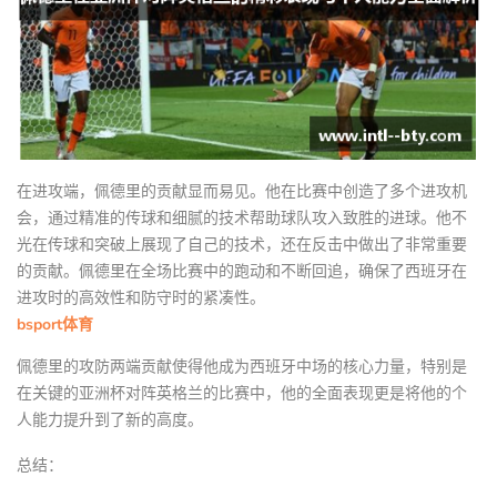
在进攻端，佩德里的贡献显而易见。他在比赛中创造了多个进攻机
会，通过精准的传球和细腻的技术帮助球队攻入致胜的进球。他不
光在传球和突破上展现了自己的技术，还在反击中做出了非常重要
的贡献。佩德里在全场比赛中的跑动和不断回追，确保了西班牙在
进攻时的高效性和防守时的紧凑性。
bsport体育
佩德里的攻防两端贡献使得他成为西班牙中场的核心力量，特别是
在关键的亚洲杯对阵英格兰的比赛中，他的全面表现更是将他的个
人能力提升到了新的高度。
总结：