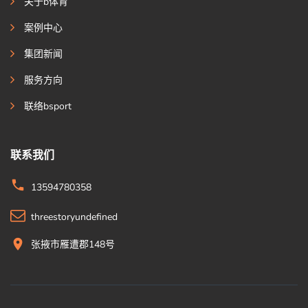
关于b体育
案例中心
集团新闻
服务方向
联络bsport
联系我们
13594780358
threestoryundefined
张掖市雁遭郡148号