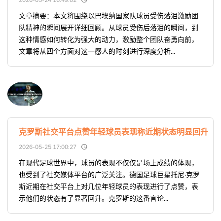
文章摘要：本文将围绕以巴埃纳国家队球员受伤落泪激励团
队精神的瞬间展开详细回顾。从球员受伤后落泪的瞬间，到
这种情感如何转化为强大的动力，激励整个团队奋勇向前，
文章将从四个方面对这一感人的时刻进行深度分析...
克罗斯社交平台点赞年轻球员表现称近期状态明显回升
2026-05-25 17:00:27
在现代足球世界中，球员的表现不仅仅是场上成绩的体现，
也受到了社交媒体平台的广泛关注。德国足球巨星托尼·克罗
斯近期在社交平台上对几位年轻球员的表现进行了点赞，表
示他们的状态有了显著回升。克罗斯的这番言论...