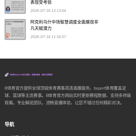
表现受考验
2026-07-16 12:13:04
阿克利乌什中场智慧调度全面展现非
凡天赋潜力
2026-07-16 11:16:37
B体育官方提供全球顶级体育赛事高清直播服务，bsport体育覆盖足
球、篮球等主流赛事。B体育官方网站实时更新赛程数据，支持多终端
观看。专业解说团队，流畅直播体验，让您不错过任何精彩对决。
导航