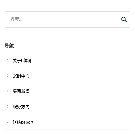
搜索...
导航
关于b体育
案例中心
集团新闻
服务方向
联络bsport