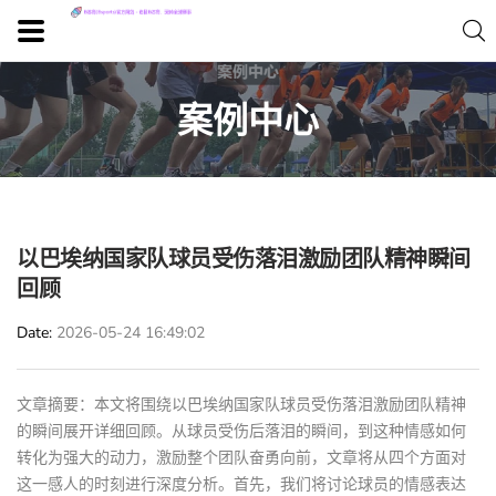
案例中心
以巴埃纳国家队球员受伤落泪激励团队精神瞬间
回顾
Date
2026-05-24 16:49:02
文章摘要：本文将围绕以巴埃纳国家队球员受伤落泪激励团队精神
的瞬间展开详细回顾。从球员受伤后落泪的瞬间，到这种情感如何
转化为强大的动力，激励整个团队奋勇向前，文章将从四个方面对
这一感人的时刻进行深度分析。首先，我们将讨论球员的情感表达