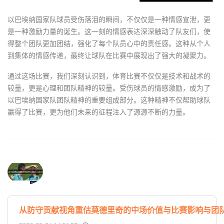
以巴埃纳国家队球员受伤落泪的瞬间，不仅仅是一种情感宣泄，更
是一种激励力量的诞生。这一刻的情感表达深深触动了队友们，使
得整个团队更加团结，强化了每个队员心中的责任感。这种从个人
到集体的情感传递，最终让球队在比赛中展现出了强大的凝聚力。
通过这场比赛，我们深刻认识到，体育比赛不仅仅是技术和战术的
较量，更是心理和团队精神的较量。受伤球员的情感激励，成为了
以巴埃纳国家队团队精神的重要组成部分。这种精神不仅帮助球队
赢得了比赛，更为他们未来的征程注入了源源不断的力量。
从防守贡献视角重估莫德里奇的中场价值与比赛影响与团