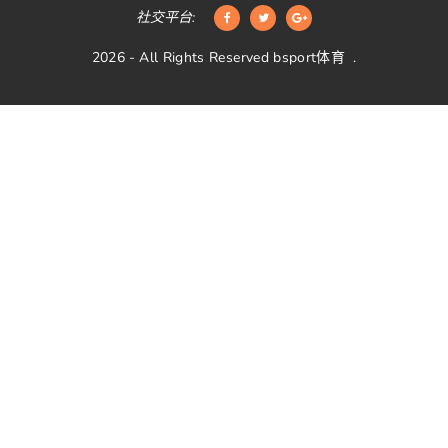
社交平台:
2026
- All Rights Reserved
bsport体育
.