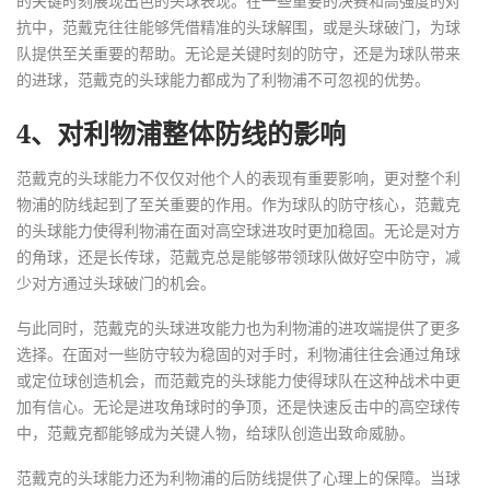
的关键时刻展现出色的头球表现。在一些重要的决赛和高强度的对
抗中，范戴克往往能够凭借精准的头球解围，或是头球破门，为球
队提供至关重要的帮助。无论是关键时刻的防守，还是为球队带来
的进球，范戴克的头球能力都成为了利物浦不可忽视的优势。
4、对利物浦整体防线的影响
范戴克的头球能力不仅仅对他个人的表现有重要影响，更对整个利
物浦的防线起到了至关重要的作用。作为球队的防守核心，范戴克
的头球能力使得利物浦在面对高空球进攻时更加稳固。无论是对方
的角球，还是长传球，范戴克总是能够带领球队做好空中防守，减
少对方通过头球破门的机会。
与此同时，范戴克的头球进攻能力也为利物浦的进攻端提供了更多
选择。在面对一些防守较为稳固的对手时，利物浦往往会通过角球
或定位球创造机会，而范戴克的头球能力使得球队在这种战术中更
加有信心。无论是进攻角球时的争顶，还是快速反击中的高空球传
中，范戴克都能够成为关键人物，给球队创造出致命威胁。
范戴克的头球能力还为利物浦的后防线提供了心理上的保障。当球