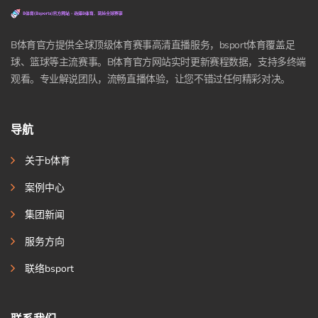
B体育官方提供全球顶级体育赛事高清直播服务，bsport体育覆盖足
球、篮球等主流赛事。B体育官方网站实时更新赛程数据，支持多终端
观看。专业解说团队，流畅直播体验，让您不错过任何精彩对决。
导航
关于b体育
案例中心
集团新闻
服务方向
联络bsport