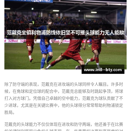
除了防守端的表现，范戴克在进攻端的头球同样令人瞩目。许多时
候，在角球和定位球的配合中，范戴克总能够及时跳起争顶，将球
打入对方球门。凭借自己卓越的空中能力，范戴克为球队贡献了不
少进球，尤其是在关键比赛中，他的头球得分常常帮助利物浦锁定
胜局。
范戴克的头球能力不仅仅体现在进攻和防守两端，他还善于在比赛