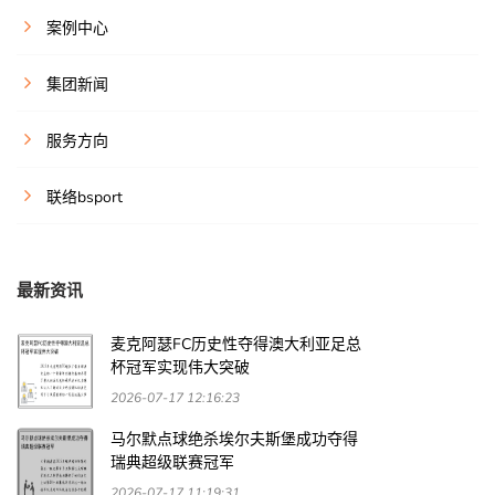
案例中心
集团新闻
服务方向
联络bsport
最新资讯
麦克阿瑟FC历史性夺得澳大利亚足总
杯冠军实现伟大突破
2026-07-17 12:16:23
马尔默点球绝杀埃尔夫斯堡成功夺得
瑞典超级联赛冠军
2026-07-17 11:19:31