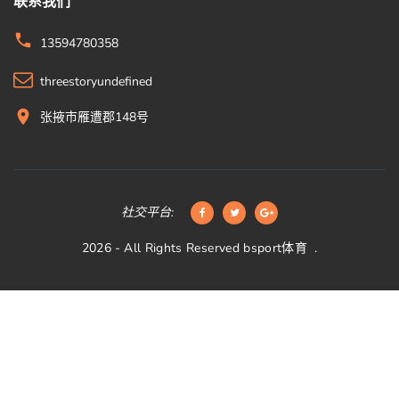
联系我们
13594780358
threestoryundefined
张掖市雁遭郡148号
社交平台:
2026
- All Rights Reserved
bsport体育
.