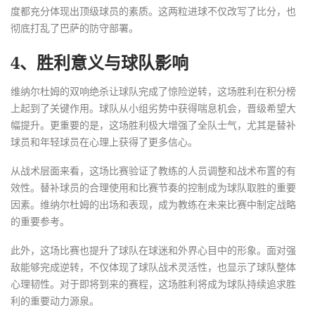
度都充分体现出顶级球员的素质。这两粒进球不仅改写了比分，也
彻底打乱了巴萨的防守部署。
4、胜利意义与球队影响
维纳尔杜姆的双响绝杀让球队完成了惊险逆转，这场胜利在积分榜
上起到了关键作用。球队从小组劣势中获得喘息机会，晋级希望大
幅提升。更重要的是，这场胜利极大增强了全队士气，尤其是替补
球员和年轻球员在心理上获得了更多信心。
从战术层面来看，这场比赛验证了教练的人员调整和战术布置的有
效性。替补球员的合理使用和比赛节奏的控制成为球队取胜的重要
因素。维纳尔杜姆的出场和表现，成为教练在未来比赛中制定战略
的重要参考。
此外，这场比赛也提升了球队在球迷和外界心目中的形象。面对强
敌能够完成逆转，不仅体现了球队战术灵活性，也显示了球队整体
心理韧性。对于即将到来的赛程，这场胜利将成为球队持续追求胜
利的重要动力源泉。