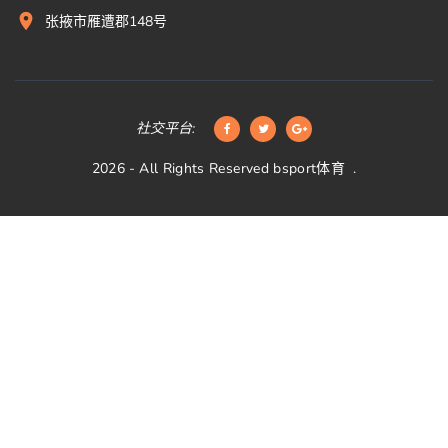
张掖市雁遭郡148号
社交平台:
2026
- All Rights Reserved
bsport体育
.