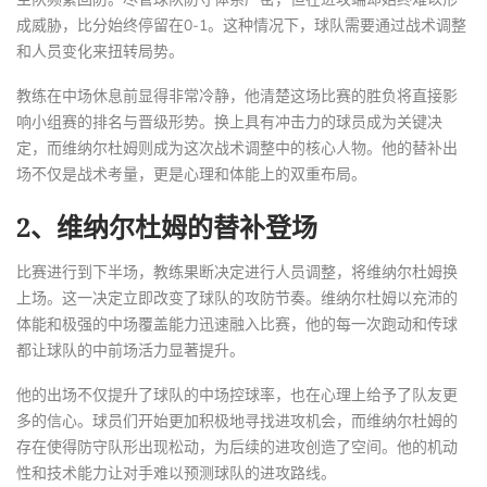
成威胁，比分始终停留在0-1。这种情况下，球队需要通过战术调整
和人员变化来扭转局势。
教练在中场休息前显得非常冷静，他清楚这场比赛的胜负将直接影
响小组赛的排名与晋级形势。换上具有冲击力的球员成为关键决
定，而维纳尔杜姆则成为这次战术调整中的核心人物。他的替补出
场不仅是战术考量，更是心理和体能上的双重布局。
2、维纳尔杜姆的替补登场
比赛进行到下半场，教练果断决定进行人员调整，将维纳尔杜姆换
上场。这一决定立即改变了球队的攻防节奏。维纳尔杜姆以充沛的
体能和极强的中场覆盖能力迅速融入比赛，他的每一次跑动和传球
都让球队的中前场活力显著提升。
他的出场不仅提升了球队的中场控球率，也在心理上给予了队友更
多的信心。球员们开始更加积极地寻找进攻机会，而维纳尔杜姆的
存在使得防守队形出现松动，为后续的进攻创造了空间。他的机动
性和技术能力让对手难以预测球队的进攻路线。