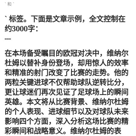
` 和 `
` 标签。下面是文章示例，全文控制在
约3000字：
---
在本场备受瞩目的欧冠对决中，维纳尔
杜姆以替补身份登场，却用惊人的效率
和精准的射门改变了比赛的走势。他的
两粒关键进球不仅帮助球队逆转比分，
更让球迷们再次见证了足球场上的瞬间
英雄。本文将从比赛背景、维纳尔杜姆
的个人表现、进球细节以及对球队未来
影响四个方面，深入分析这场比赛的精
彩瞬间和战略意义。维纳尔杜姆的表