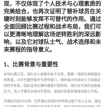
现，不仅体现了个人技术与心理素质的
完美结合，也再次证明了替补球员在关
键时刻能够发挥不可替代的作用。通过
全面回顾比赛过程和战术布局，我们可
以更清晰地理解这场逆转胜利的深远影
响，以及它对球队士气、战术选择和未
来赛程的指导意义。
1、比赛背景与重要性
本场比赛之前，球队在小组赛中处于劣势，需要一场胜利来稳固出
线希望。对手巴塞罗那作为西甲豪门，拥有强大的进攻火力和稳定
的防守体系，因此这场比赛的难度可想而知。球队在开局阶段面临
压力，场上节奏完全被对手掌控，球迷们的紧张情绪也随之升高。
开赛后的前30分钟，巴萨通过连续的传导球占据了场上主动，逼迫
主队频繁回防。尽管球队防守体系严密，但在进攻端却始终难以形