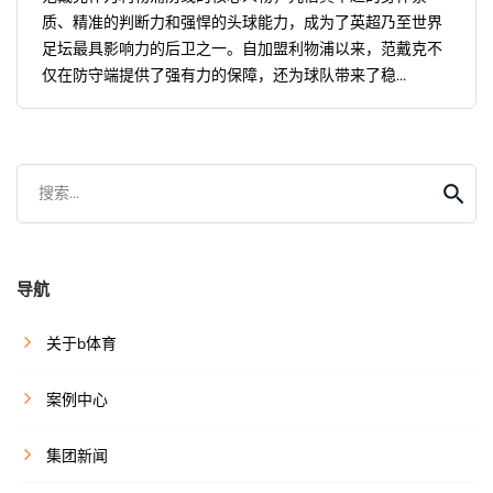
质、精准的判断力和强悍的头球能力，成为了英超乃至世界
足坛最具影响力的后卫之一。自加盟利物浦以来，范戴克不
仅在防守端提供了强有力的保障，还为球队带来了稳...
搜索...
导航
关于b体育
案例中心
集团新闻