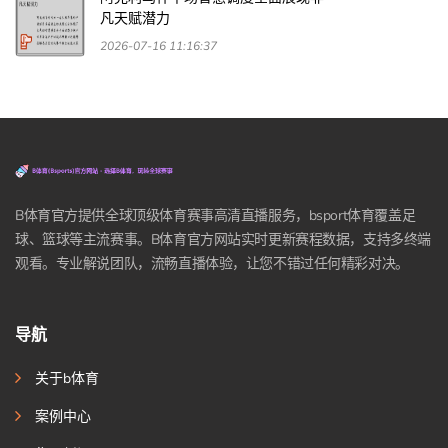
凡天赋潜力
2026-07-16 11:16:37
B体育官方提供全球顶级体育赛事高清直播服务，bsport体育覆盖足
球、篮球等主流赛事。B体育官方网站实时更新赛程数据，支持多终端
观看。专业解说团队，流畅直播体验，让您不错过任何精彩对决。
导航
关于b体育
案例中心