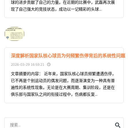
球的进步贡献了自己的力量。在近期的比赛中，武磊再次展
现了自己强大的竞技状态，成功以一记精彩的头球...
深度解析国家队核心球员为何频繁伤停背后的系统性问题
2026-03-29 16:59:21
文章摘要的内容： 近年来，国家队核心球员频繁遭遇伤停，
已不再是个别运动员的偶发问题，而逐渐演变为一种具有普
遍性的系统性现象。无论是在大赛周期、集训阶段，还是在
俱乐部与国家队之间的衔接过程中，伤病都反复...
搜索...