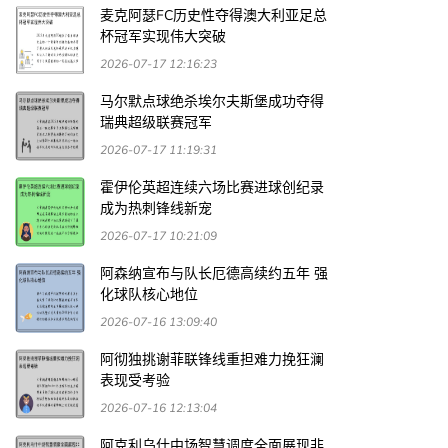
麦克阿瑟FC历史性夺得澳大利亚足总
杯冠军实现伟大突破
2026-07-17 12:16:23
马尔默点球绝杀埃尔夫斯堡成功夺得
瑞典超级联赛冠军
2026-07-17 11:19:31
霍伊伦英超连续六场比赛进球创纪录
成为热刺锋线新宠
2026-07-17 10:21:09
阿森纳宣布与队长厄德高续约五年 强
化球队核心地位
2026-07-16 13:09:40
阿彻独挑谢菲联锋线重担难力挽狂澜
表现受考验
2026-07-16 12:13:04
阿克利乌什中场智慧调度全面展现非