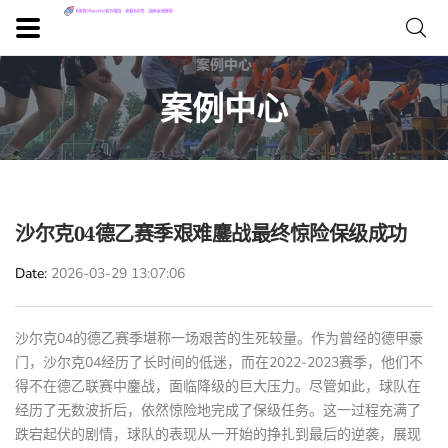
案例中心
沙尔克04德乙赛季艰难鏖战最终惊险保级成功
Date
2026-03-29 13:07:06
沙尔克04的德乙赛季堪称一场艰苦的生死较量。作为曾经的德甲豪
门，沙尔克04经历了长时间的低迷，而在2022-2023赛季，他们不
得不在德乙联赛中鏖战，面临降级的巨大压力。尽管如此，球队在
经历了无数波折后，依然惊险地完成了保级任务。这一过程充满了
跌宕起伏的剧情，球队的表现从一开始的挣扎到最后的逆袭，展现