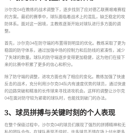
沙尔克04在教练的战术调整下，逐步找到了应对德乙联赛艰难赛程
的方案。最初的赛季中，球队面临着战术上的混乱，缺乏稳定的攻
防体系。面对这一困境，主教练逐渐开始对球队进行多方面的调
整。
首先，沙尔克04在防守端的布置得到明显的优化。教练采取了更为
稳固的防守体系，通过加强中场的控制力和后防线的紧凑性，减少
了失球的数量。球队的防守端逐步变得更加稳健，这为他们在接下
来的比赛中积累了更多的信心和积分。
除了防守端的调整，进攻方面也有了相应的变化。教练加强了快速
反击的战术，充分利用沙尔克04队内有速度优势的球员，通过快速
的边路突破和精准的长传球来寻找进攻机会。这样的调整让沙尔克
04在面对防守较为紧密的球队时，也能找到破门的办法。
3、球员拼搏与关键时刻的个人表现
在整个保级过程中，沙尔克04的球员们展现了强烈的拼搏精神和无
私的团队合作。在球队表现不佳时，许多球员不惜在场上付出更多