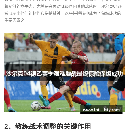
着足够的竞争力，尤其是在面对降级区内其他球队时，沙尔克04逐
渐展示出他们的韧性和拼搏精神。这些拼搏精神成为了保级成功的
重要因素之一。
2、教练战术调整的关键作用