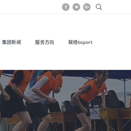
集团新闻
服务方向
联络bsport