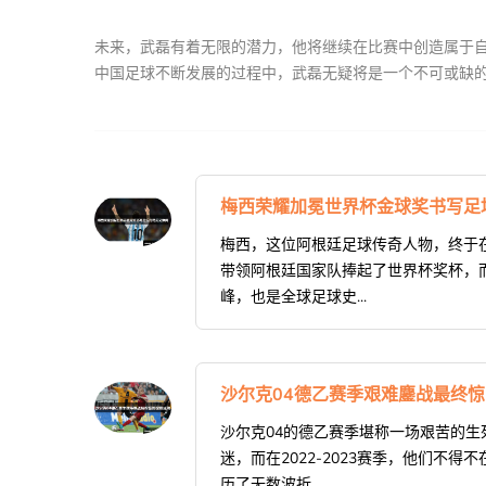
未来，武磊有着无限的潜力，他将继续在比赛中创造属于
中国足球不断发展的过程中，武磊无疑将是一个不可或缺
梅西荣耀加冕世界杯金球奖书写足
梅西，这位阿根廷足球传奇人物，终于在
带领阿根廷国家队捧起了世界杯奖杯，
峰，也是全球足球史...
沙尔克04德乙赛季艰难鏖战最终
沙尔克04的德乙赛季堪称一场艰苦的生
迷，而在2022-2023赛季，他们不
历了无数波折...