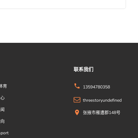
联系我们
体育
13594780358
中心
threestoryundefined
新闻
张掖市雁遭郡148号
方向
port