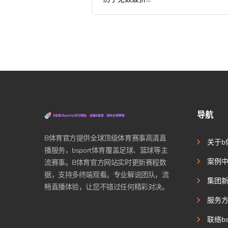
导航
B体育官方提供全球顶级体育赛事高清直
关于b
播服务，bsport体育覆盖足球、篮球等主
案例
流赛事。B体育官方网站实时更新赛程数
据，支持多终端观看。专业解说团队，流
集团
畅直播体验，让您不错过任何精彩对决。
服务
联络bs