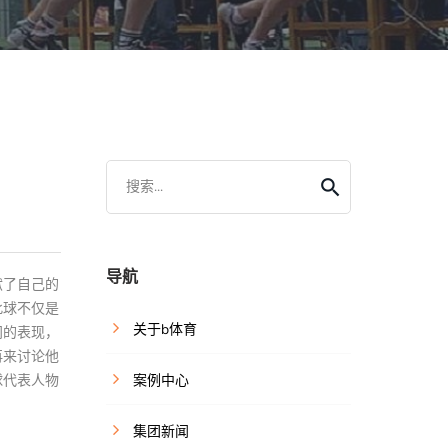
搜索...
导航
献了自己的
此球不仅是
关于b体育
门的表现，
再来讨论他
球代表人物
案例中心
集团新闻