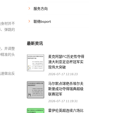
服务方向
联络bsport
他身材并不
择、弹跳的
最新资讯
迹，并调整
种精准的头
麦克阿瑟FC历史性夺得
澳大利亚足总杯冠军实
现伟大突破
迅速做出反
2026-07-17 12:16:23
马尔默点球绝杀埃尔夫
斯堡成功夺得瑞典超级
联赛冠军
2026-07-17 11:19:31
霍伊伦英超连续六场比