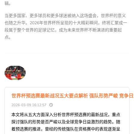
辑。
当更多国家、更多球员和更多球迷被纳入这场盛会，世界杯的意义
也随之升华。2026年世界杯所呈现的十大精彩瞬间，终将汇聚成一
段属于整个世界的足球记忆，成为未来世界杯不断演进的重要起
点。
世界杯预选赛最新战况五大要点解析 强队形势严峻 竞争
2026-03-09 16:12:57
本文将从五大方面深入分析世界杯预选赛的最新战况，重点
探讨强队的形势是否严峻以及全球竞争日益激烈的趋势。随
着预选赛的推进，曾经的传统强队在资格赛中的表现逐渐呈