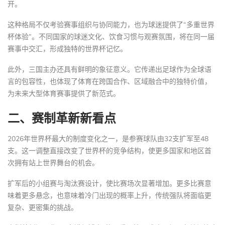
开。
这种格局不仅考验赛事组织与协同能力，也为球迷提供了“多重世界
杯体验”。不同国家的球迷文化、饮食习惯与观赛氛围，将在同一届
赛事中交汇，形成独特的世界杯记忆。
此外，三国主办还具有鲜明的象征意义。它传递出足球作为全球语
言的包容性，也体现了体育在跨国合作、区域融合中的独特价值，
为未来大型体育赛事提供了新范式。
二、赛制革新新看点
2026年世界杯最大的制度变化之一，是参赛球队由32支扩军至48
支。这一调整直接改变了世界杯的竞争结构，使更多国家和地区首
次拥有站上世界舞台的机会。
扩军后的小组赛与淘汰赛设计，使比赛场次显著增加。更多比赛意
味着更多悬念，也意味着冷门出现的概率上升，传统强队将面临更
复杂、更密集的挑战。