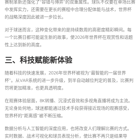
赛制革新还强化了“容错与博弈”的双重属性。球队不仅要在单场比赛
中发挥实力，还需要在更长的赛程中合理分配体能与战术，世界杯
的战略深度因此被进一步拉长。
对于球迷而言，这种变化带来的是持续数周的高密度精彩瞬间。每
一个比赛日都可能诞生新的故事，使2026年世界杯在观赏性和话题
性上达到新的高度。
三、科技赋能新体验
随着科技的快速发展，2026年世界杯被视为“最智能的一届世界
杯”。从VAR系统的进一步升级，到半自动越位判定的普及，比赛判
罚将更加精准，也更具透明度。
在观赛体验层面，8K转播、沉浸式音效和多视角直播将成为主流。
无论身处何地，球迷都能通过技术手段获得接近现场的观赛感受，
世界杯的“距离感”被不断压缩。
数据分析与人工智能的深度应用，也将改变人们理解比赛的方式。
实时数据、战术可视化和球员表现分析，使比赛不再只是结果导