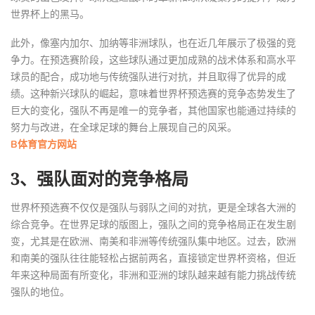
世界杯上的黑马。
此外，像塞内加尔、加纳等非洲球队，也在近几年展示了极强的竞
争力。在预选赛阶段，这些球队通过更加成熟的战术体系和高水平
球员的配合，成功地与传统强队进行对抗，并且取得了优异的成
绩。这种新兴球队的崛起，意味着世界杯预选赛的竞争态势发生了
巨大的变化，强队不再是唯一的竞争者，其他国家也能通过持续的
努力与改进，在全球足球的舞台上展现自己的风采。
B体育官方网站
3、强队面对的竞争格局
世界杯预选赛不仅仅是强队与弱队之间的对抗，更是全球各大洲的
综合竞争。在世界足球的版图上，强队之间的竞争格局正在发生剧
变，尤其是在欧洲、南美和非洲等传统强队集中地区。过去，欧洲
和南美的强队往往能轻松占据前两名，直接锁定世界杯资格，但近
年来这种局面有所变化，非洲和亚洲的球队越来越有能力挑战传统
强队的地位。