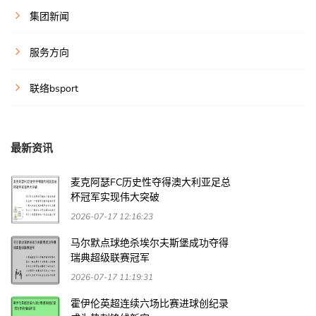
集团新闻
服务方向
联络bsport
最新资讯
麦克阿瑟FC历史性夺得澳大利亚足总
杯冠军实现伟大突破
2026-07-17 12:16:23
马尔默点球绝杀埃尔夫斯堡成功夺得
瑞典超级联赛冠军
2026-07-17 11:19:31
霍伊伦英超连续六场比赛进球创纪录