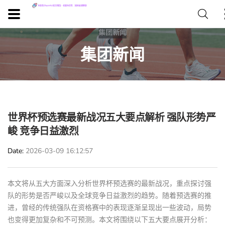
集团新闻
世界杯预选赛最新战况五大要点解析 强队形势严
峻 竞争日益激烈
Date
2026-03-09 16:12:57
本文将从五大方面深入分析世界杯预选赛的最新战况，重点探讨强
队的形势是否严峻以及全球竞争日益激烈的趋势。随着预选赛的推
进，曾经的传统强队在资格赛中的表现逐渐呈现出一些波动，局势
也变得更加复杂和不可预测。本文将围绕以下五大要点展开分析：