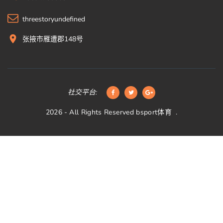
threestoryundefined
张掖市雁遭郡148号
社交平台:
2026
- All Rights Reserved
bsport体育
.