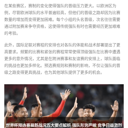
在某些赛区，赛制的变化使得强队的晋级压力更大。以欧洲区为
例，尽管欧洲球队的水平普遍较高，但他们的晋级之路却因为比赛
数量的增加而变得更加困难。每个小组的头名晋级，次名往往需要
通过附加赛来争夺资格，这使得传统强队有时也需要经历更加艰难
的考验。
此外，国际足联对赛程的安排也对各队的体能和战术部署提出了更
高要求。频繁的比赛和紧张的赛程常常使得顶级强队在比赛中遭遇
更多的意外情况，尤其是在跨洲赛事和友谊赛的安排上，球队面临
的挑战也更加多样化。预选赛规则和赛制的影响，不仅让强队的晋
级之路变得更具挑战，也为其他球队提供了更多的机会。