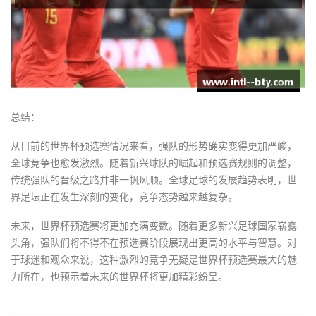
总结：
从目前的世界杯预选赛情况来看，强队的形势确实变得更加严峻，
全球竞争也愈发激烈。随着新兴球队的崛起和预选赛规则的调整，
传统强队的晋级之路并非一帆风顺。全球足球的发展趋势表明，世
界足坛正在发生深刻的变化，竞争态势越来越复杂。
未来，世界杯预选赛将更加充满变数。随着更多新兴足球国家崭露
头角，强队们将不得不在预选赛阶段展现出更高的水平与智慧。对
于球迷和观众来说，这种激烈的竞争无疑是世界杯预选赛最大的魅
力所在，也预示着未来的世界杯将更加精彩纷呈。