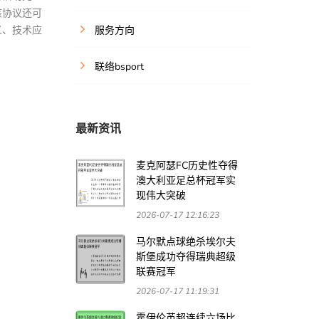
该协议还可
义、技术应
服务方向
联络bsport
最新资讯
麦克阿瑟FC历史性夺得
澳大利亚足总杯冠军实
现伟大突破
2026-07-17 12:16:23
马尔默点球绝杀埃尔夫
斯堡成功夺得瑞典超级
联赛冠军
2026-07-17 11:19:31
霍伊伦英超连续六场比