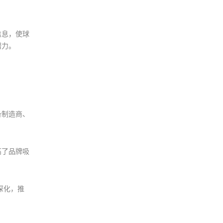
信息，使球
潜力。
备制造商、
高了品牌吸
深化，推