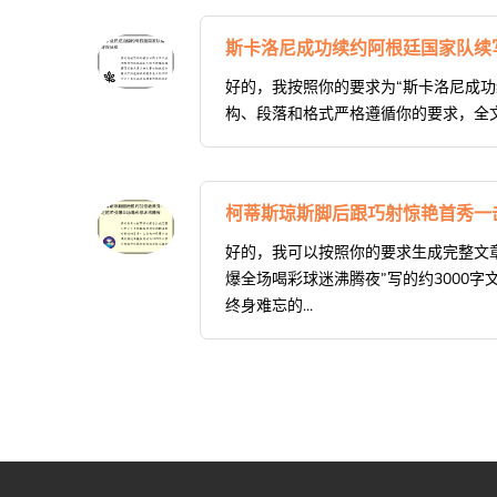
斯卡洛尼成功续约阿根廷国家队续
好的，我按照你的要求为“斯卡洛尼成
构、段落和格式严格遵循你的要求，全文约30
柯蒂斯琼斯脚后跟巧射惊艳首秀一
好的，我可以按照你的要求生成完整文章
爆全场喝彩球迷沸腾夜”写的约3000字
终身难忘的...