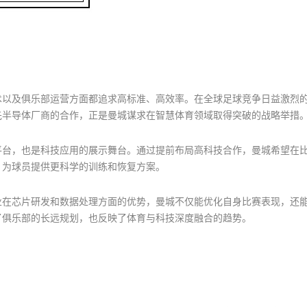
术以及俱乐部运营方面都追求高标准、高效率。在全球足球竞争日益激烈
先半导体厂商的合作，正是曼城谋求在智慧体育领域取得突破的战略举措
平台，也是科技应用的展示舞台。通过提前布局高科技合作，曼城希望在
，为球员提供更科学的训练和恢复方案。
业在芯片研发和数据处理方面的优势，曼城不仅能优化自身比赛表现，还
了俱乐部的长远规划，也反映了体育与科技深度融合的趋势。