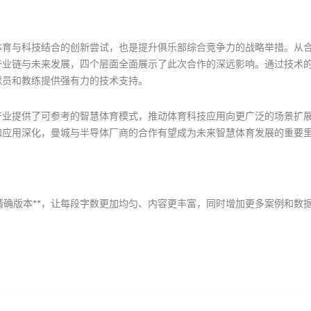
体育与科技结合的创新尝试，也是提升俱乐部综合竞争力的战略举措。从
产业链与未来发展，四个层面全面展示了此次合作的深远影响。通过技术
球员和教练提供强有力的技术支持。
产业提供了可参考的智慧体育模式，推动体育科技应用向更广泛的场景扩
和应用深化，曼城与半导体厂商的合作有望成为未来智慧体育发展的重要
字精确版本**，让每段字数更加均匀、内容更丰富，同时增加更多案例和数