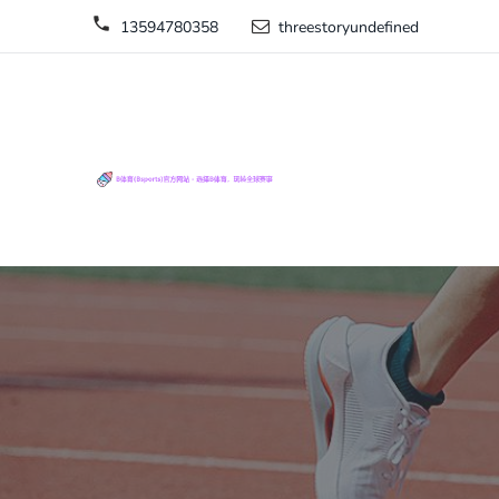
13594780358
threestoryundefined