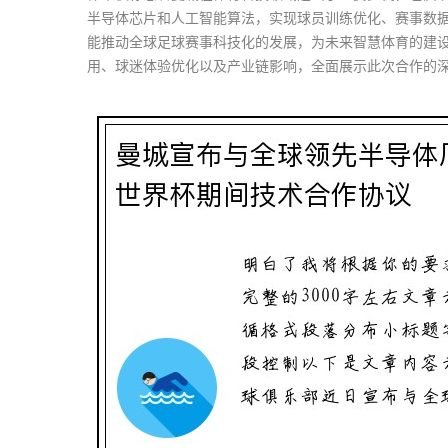
半导体芯片和人工智能算法，实现球员训练优化、赛事数
能推动全球足球赛事科技化的发展，为未来智慧体育的建
用、球迷体验优化以及产业链影响，全面展示此次合作的