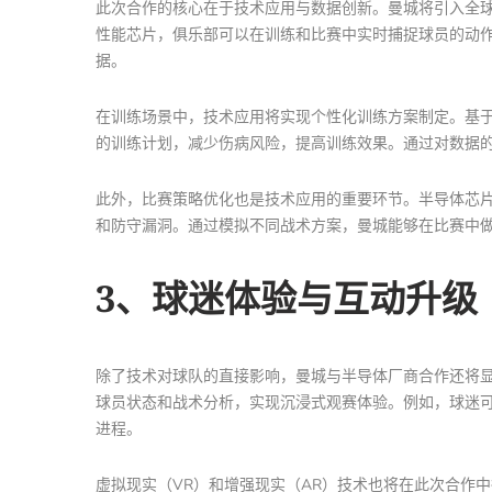
此次合作的核心在于技术应用与数据创新。曼城将引入全球
性能芯片，俱乐部可以在训练和比赛中实时捕捉球员的动
据。
在训练场景中，技术应用将实现个性化训练方案制定。基
的训练计划，减少伤病风险，提高训练效果。通过对数据
此外，比赛策略优化也是技术应用的重要环节。半导体芯
和防守漏洞。通过模拟不同战术方案，曼城能够在比赛中
3、球迷体验与互动升级
除了技术对球队的直接影响，曼城与半导体厂商合作还将
球员状态和战术分析，实现沉浸式观赛体验。例如，球迷
进程。
虚拟现实（VR）和增强现实（AR）技术也将在此次合作