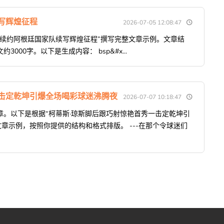
写辉煌征程
2026-07-05 12:08:47
功续约阿根廷国家队续写辉煌征程”撰写完整文章示例。文章结
00字。以下是生成内容： bsp&#x...
击定乾坤引爆全场喝彩球迷沸腾夜
2026-07-07 10:18:47
。以下是根据“柯蒂斯·琼斯脚后跟巧射惊艳首秀一击定乾坤引
文章示例，按照你提供的结构和格式排版。 ---在那个令球迷们