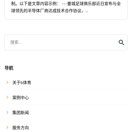
制。以下是文章内容示例： ---曼城足球俱乐部近日宣布与全
球领先的半导体厂商达成技术合作协议，...
搜索...
导航
关于b体育
案例中心
集团新闻
服务方向