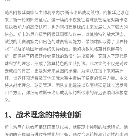
---
随着阿根廷国家队主帅利昂内尔·斯卡洛尼成功续约，阿根廷足球迎
来了新一轮的辉煌征程。这一续约不仅象征着球队管理层对斯卡洛
尼执教能力的高度认可，也为阿根廷足球的未来发展注入了强大的
信心。斯卡洛尼自接手阿根廷国家队以来，以其独特的战术理念、
敏锐的比赛洞察力和出色的球员管理能力，带领球队取得了世界杯
冠军以及多项国际赛事的优异成绩。他的执教风格兼具稳健与创
新，既保持了阿根廷传统足球的激情与进攻精神，又融入了现代足
球科学的理念，形成了独具特色的团队打法。此次续约不仅是对过
去成绩的肯定，更是对未来蓝图的承诺，为球队在接下来的美洲
杯、世界杯预选赛及其他国际大赛中提供了稳定的领导力量。本文
将从战术理念、球员管理、团队文化建设以及阿根廷足球长远发展
四个方面，详细阐述斯卡洛尼成功续约所带来的深远影响和积极意
义。
1、战术理念的持续创新
斯卡洛尼自执教阿根廷国家队以来，就展现出独到的战术眼光。他
强调防守稳固与进攻多样化的平衡，通过合理轮换和针对性战术调