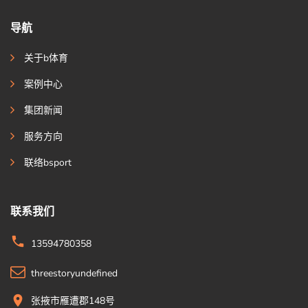
导航
关于b体育
案例中心
集团新闻
服务方向
联络bsport
联系我们
13594780358
threestoryundefined
张掖市雁遭郡148号