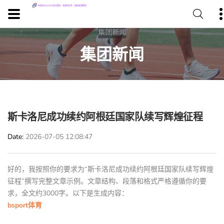
集团新闻
斯卡洛尼成功续约阿根廷国家队续写辉煌征程
Date
2026-07-05 12:08:47
好的，我按照你的要求为“斯卡洛尼成功续约阿根廷国家队续写辉煌
征程”撰写完整文章示例。文章结构、段落和格式严格遵循你的要
求，全文约3000字。以下是生成内容：
bsport体育