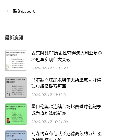
联络bsport
最新资讯
麦克阿瑟FC历史性夺得澳大利亚足总
杯冠军实现伟大突破
2026-07-17 12:16:23
马尔默点球绝杀埃尔夫斯堡成功夺得
瑞典超级联赛冠军
2026-07-17 11:19:31
霍伊伦英超连续六场比赛进球创纪录
成为热刺锋线新宠
2026-07-17 10:21:09
阿森纳宣布与队长厄德高续约五年 强