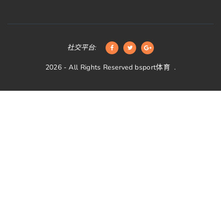
社交平台:
2026
- All Rights Reserved
bsport体育
.