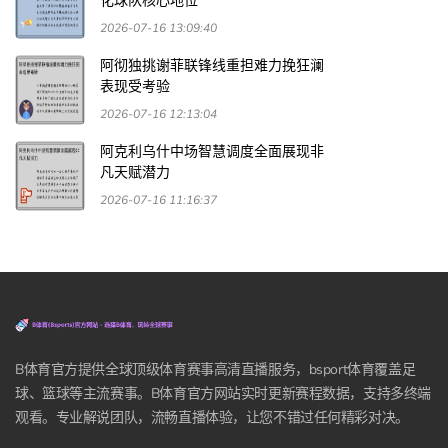
化球队核心地位
2026-07-16 13:09:40
阿彻独挑谢菲联锋线重担难力挽狂澜
表现受考验
2026-07-16 12:13:04
阿克利乌什中场智慧调度全面展现非
凡天赋潜力
2026-07-16 11:16:37
B体育官方提供全球顶级体育赛事高清直播服务，bsport体育覆盖足
球、篮球等主流赛事。B体育官方网站实时更新赛程数据，支持多终端
观看。专业解说团队，流畅直播体验，让您不错过任何精彩对决。