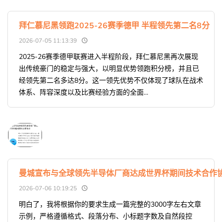
拜仁慕尼黑领跑2025-26赛季德甲 半程领先第二名8分
2026-07-05 11:13:39
2025-26赛季德甲联赛进入半程阶段，拜仁慕尼黑再次展现
出传统豪门的稳定与强大，以明显优势领跑积分榜，并且已
经领先第二名多达8分。这一领先优势不仅体现了球队在战术
体系、阵容深度以及比赛经验方面的全面...
曼城宣布与全球领先半导体厂商达成世界杯期间技术合作
2026-07-06 10:19:25
明白了，我将根据你的要求生成一篇完整的3000字左右文章
示例，严格遵循格式、段落分布、小标题字数及自然段控