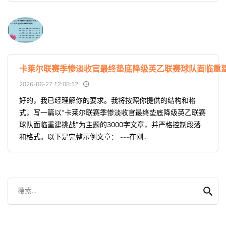
卡莱尔联赛季惨淡收官最终垫底降级英乙联赛球队面临重
2026-06-27 12:08:12
好的，我已经理解你的要求。我将按照你提供的结构和格
式，写一篇以“卡莱尔联赛季惨淡收官最终垫底降级英乙联赛
球队面临重建挑战”为主题的3000字文章，并严格控制段落
和格式。以下是完整示例文章： ---在刚...
搜索...