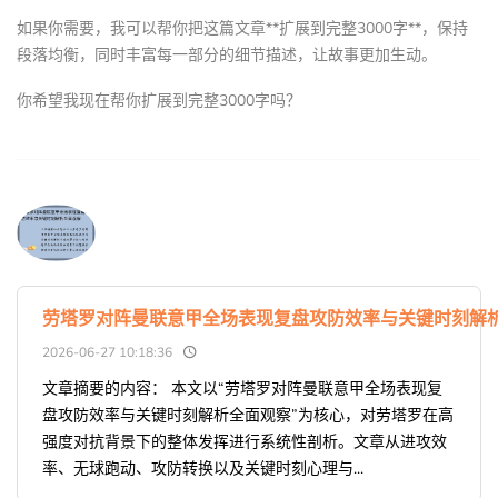
如果你需要，我可以帮你把这篇文章**扩展到完整3000字**，保持
段落均衡，同时丰富每一部分的细节描述，让故事更加生动。
你希望我现在帮你扩展到完整3000字吗？
劳塔罗对阵曼联意甲全场表现复盘攻防效率与关键时刻解
2026-06-27 10:18:36
文章摘要的内容： 本文以“劳塔罗对阵曼联意甲全场表现复
盘攻防效率与关键时刻解析全面观察”为核心，对劳塔罗在高
强度对抗背景下的整体发挥进行系统性剖析。文章从进攻效
率、无球跑动、攻防转换以及关键时刻心理与...