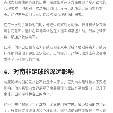
点球大战往往是心理的比拼，威廉姆斯在这方面展现了令人钦佩的
心理素质。他面对一次次高压射门，没有出现慌乱，反而愈战愈
勇。这种冷静源自长期比赛经验和心理训练的积累。
在每一次对手准备射门时，他通过观察对方动作、眼神和站位来推
测射门意图。这种心理博弈让他在关键瞬间掌握主动，形成心理优
势，增加扑救成功率。
此外，他的自信和专注力在队友和观众中形成了强烈感染力。队员
们在他的带动下更加坚定信心，士气提升，这种心理效应在比赛中
发挥了不可替代的作用。
4、对南非足球的深远影响
威廉姆斯的创纪录扑救不仅是个人荣誉，更为南非足球带来了深远
影响。他的表现向世界展示了南非足球的竞技水平和潜力，提升了
南非在国际足球舞台上的声誉。
这一壮举也激励了年轻球员，尤其是门将群体。威廉姆斯的成功证
明，只要通过系统训练和心理调适，南非球员同样能够在世界大赛