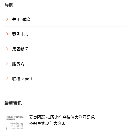
导航
关于b体育
案例中心
集团新闻
服务方向
联络bsport
最新资讯
麦克阿瑟FC历史性夺得澳大利亚足总
杯冠军实现伟大突破