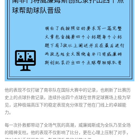
他的表现不仅打破了南非队在国际大赛中的记录，也刷新了比赛历
史上的点球扑救记录。连续扑出四个点球在世界足球赛场上极为罕
见，这种极端高压下的稳定表现充分体现了他在门线上的卓越能
力。
每一次扑救都带动了全场气氛的高潮，威廉姆斯成为全队乃至全场
的精神支柱。他的表现不仅影响了比分，更在心理上压制了对手，