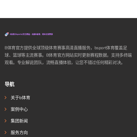
B体育官方提供全球顶级体育赛事高清直播服务，bsport体育覆盖足
球、篮球等主流赛事。B体育官方网站实时更新赛程数据，支持多终端
观看。专业解说团队，流畅直播体验，让您不错过任何精彩对决。
导航
关于b体育
案例中心
集团新闻
服务方向