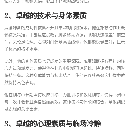
使对方射手频频失误，彰显了扑救的战略价值。
2、卓越的技术与身体素质
威廉姆斯的成功扑救离不开其卓越的门将技术。他在扑救动作上既
迅速又精准，手部反应灵敏，脚步移动协调，能够快速覆盖门前空
间。无论是低球、右脚射门还是高弧线球，他都能稳健应对，显示
了极高的技术水平。
此外，他的身体素质也是成功的重要保障。威廉姆斯拥有强壮的核
心力量和爆发力，使得他在扑救中能够迅速起跳、快速横移，同时
保持平衡。这种身体能力与技术结合，使他在连续高强度扑救中依
然保持出色表现。
他在训练中长期坚持反应训练、力量训练和敏捷训练，使得比赛中
每一次扑救都显得自然而高效。这种技术与体能的结合，是他创纪
录表现的关键因素。
3、卓越的心理素质与临场冷静