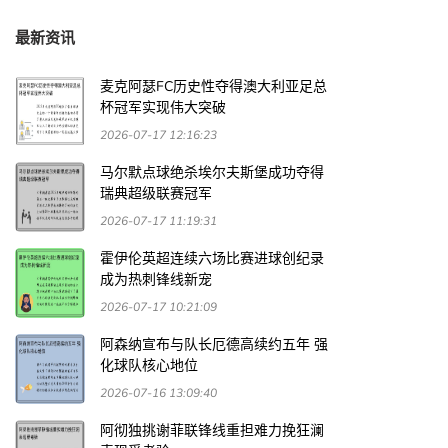
最新资讯
麦克阿瑟FC历史性夺得澳大利亚足总
杯冠军实现伟大突破
2026-07-17 12:16:23
马尔默点球绝杀埃尔夫斯堡成功夺得
瑞典超级联赛冠军
2026-07-17 11:19:31
霍伊伦英超连续六场比赛进球创纪录
成为热刺锋线新宠
2026-07-17 10:21:09
阿森纳宣布与队长厄德高续约五年 强
化球队核心地位
2026-07-16 13:09:40
阿彻独挑谢菲联锋线重担难力挽狂澜