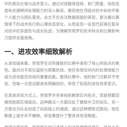
中的真实价值与战术意义。通过对其触球选择、射门质量、协防态
度和关键瞬间处理能力的深入解读，展现他在顶级对抗中如何平衡
个人能力与团队需求。全文不仅关注数据层面的表现，更注重比赛
情境下的战术执行和心理状态变化，从而呈现一名现代前锋在复杂
对抗中的多面性与成长轨迹，为理解劳塔罗的技术特点和比赛影响
力提供全面视角。
一、进攻效率细致解析
从进攻端来看，劳塔罗在对阵曼联的比赛中承担了核心终结点的角
色。面对对手高位逼抢与密集防线，他在有限空间内的处理球能力
成为进攻能否持续的重要因素。整场比赛中，他的射门次数并不夸
张，但每一次尝试都具有明确目的，体现了较高的进攻效率意识。
在具体进攻方式上，劳塔罗并非单纯依赖禁区内抢点，而是频繁回
撤到肋部区域接应。这种踢法一方面拉扯了曼联中卫的站位，另一
方面也为队友创造了向前插上的通道。通过这种牺牲式跑动，他在
数据上或许并不耀眼，却显著提升了整体进攻流畅度。