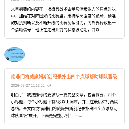
文章摘要的内容在一场极具战术含量与情绪张力的焦点对决
中，加维在对阵国米的比赛里，用持续高强度的跑动、精准
的对抗判断以及不断升级的比赛阅读能力，向外界释放出一
个清晰信号：他正在走出此前的状态波动期，并以...
南非门将威廉姆斯创纪录扑出四个点球帮助球队晋级
2026-06-27 11:13:22
明白了！我按照你的要求写一篇完整文章，包含摘要、四个
小标题，每个小标题下有3段以上阐述，并且在最后进行两段
总结。全文围绕“南非门将威廉姆斯创纪录扑出四个点球帮助
球队晋级”展开。下面是完整示例： ---...