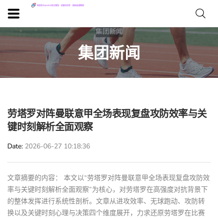
集团新闻
劳塔罗对阵曼联意甲全场表现复盘攻防效率与关
键时刻解析全面观察
Date
2026-06-27 10:18:36
文章摘要的内容： 本文以“劳塔罗对阵曼联意甲全场表现复盘攻防效
率与关键时刻解析全面观察”为核心，对劳塔罗在高强度对抗背景下
的整体发挥进行系统性剖析。文章从进攻效率、无球跑动、攻防转
换以及关键时刻心理与决策四个维度展开，力求还原劳塔罗在比赛