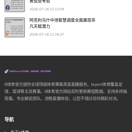
表现受考验
2026-07-16 12:13:04
阿克利乌什中场智慧调度全面展现非
凡天赋潜力
2026-07-16 11:16:37
B体育官方提供全球顶级体育赛事高清直播服务，bsport体育覆盖足
球、篮球等主流赛事。B体育官方网站实时更新赛程数据，支持多终端
观看。专业解说团队，流畅直播体验，让您不错过任何精彩对决。
导航