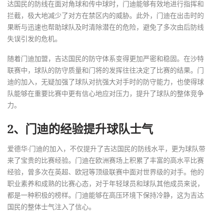
达国民的防线在面对角球和传中球时，门迪能够有效地进行指挥和
拦截，极大地减少了对方在禁区内的威胁。此外，门迪在出击时的
果断与迅速也帮助球队及时清除潜在的危险，避免了多次由后防线
失误引发的危机。
随着门迪加盟，吉达国民的防守体系变得更加严密和稳固。在沙特
联赛中，球队的防守质量和门将的发挥往往决定了比赛的结果。门
迪的加入，无疑加强了球队对抗强大对手时的防守能力，也使得球
队能够在重要比赛中更有信心地应对压力，提升了球队的整体竞争
力。
2、门迪的经验提升球队士气
爱德华·门迪的加入，不仅提升了吉达国民的防线水平，更为球队带
来了宝贵的比赛经验。门迪在欧洲赛场上积累了丰富的高水平比赛
经验，曾多次在英超、欧冠等顶级联赛中面对世界级的对手。他的
职业素养和成熟的比赛心态，对于年轻球员和球队其他成员来说，
都是一种积极的榜样。门迪能够在高压环境下保持冷静，这为吉达
国民的整体士气注入了信心。