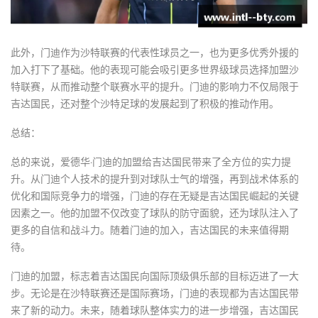
此外，门迪作为沙特联赛的代表性球员之一，也为更多优秀外援的
加入打下了基础。他的表现可能会吸引更多世界级球员选择加盟沙
特联赛，从而推动整个联赛水平的提升。门迪的影响力不仅局限于
吉达国民，还对整个沙特足球的发展起到了积极的推动作用。
总结：
总的来说，爱德华·门迪的加盟给吉达国民带来了全方位的实力提
升。从门迪个人技术的提升到对球队士气的增强，再到战术体系的
优化和国际竞争力的增强，门迪的存在无疑是吉达国民崛起的关键
因素之一。他的加盟不仅改变了球队的防守面貌，还为球队注入了
更多的自信和战斗力。随着门迪的加入，吉达国民的未来值得期
待。
门迪的加盟，标志着吉达国民向国际顶级俱乐部的目标迈进了一大
步。无论是在沙特联赛还是国际赛场，门迪的表现都为吉达国民带
来了新的动力。未来，随着球队整体实力的进一步增强，吉达国民