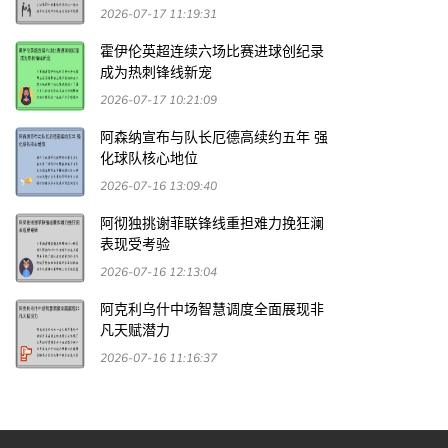
2026-07-17 11:19:31
霍伊伦英超连续六场比赛进球创纪录
成为热刺锋线新宠
2026-07-17 10:21:09
阿森纳宣布与队长厄德高续约五年 强
化球队核心地位
2026-07-16 13:09:40
阿彻独挑谢菲联锋线重担难力挽狂澜
表现受考验
2026-07-16 12:13:04
阿克利乌什中场智慧调度全面展现非
凡天赋潜力
2026-07-16 11:16:37