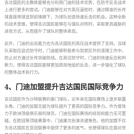
吉达国民的主教练能够充分利用门迪的技术优势，在防守反击战术
上进行更多的尝试。门迪能够在对方高压逼抢时，通过精准的长传
球直接将球送到前锋脚下，为球队创造快速反击的机会。这种全新
的战术思维，使得吉达国民能够在与强队对阵时，采取更具威胁的
进攻方式，从而提升了球队的整体表现。
此外，门迪的出击能力也为吉达国民的高压战术提供了支持。当球
队采取压迫式防守时，门迪能够积极参与到禁区外的清理工作中，
防止对方通过长传突破防线。在高位防守时，门迪的快速反应和判
断力，使得吉达国民能够更加高效地组织反击，进一步强化了球队
的整体战术执行力。
4、门迪加盟提升吉达国民国际竞争力
吉达国民作为沙特联赛的豪门球队，近年来在国际赛场上逐步崭露
头角，门迪的加盟无疑为球队提升了更高的国际竞争力。作为曾效
力于欧洲顶级俱乐部的球员，门迪在国际赛场的经验和能力无可置
疑。在欧冠等顶级赛事中，门迪屡次扮演关键角色，他的加盟不仅
为吉达国民在亚冠联赛中提供了更多的底气，也使得球队在面对世