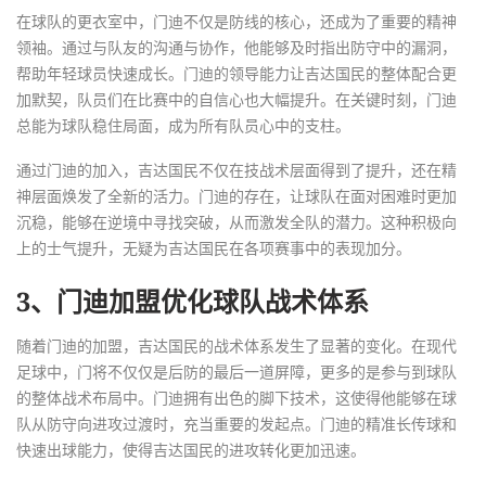
在球队的更衣室中，门迪不仅是防线的核心，还成为了重要的精神
领袖。通过与队友的沟通与协作，他能够及时指出防守中的漏洞，
帮助年轻球员快速成长。门迪的领导能力让吉达国民的整体配合更
加默契，队员们在比赛中的自信心也大幅提升。在关键时刻，门迪
总能为球队稳住局面，成为所有队员心中的支柱。
通过门迪的加入，吉达国民不仅在技战术层面得到了提升，还在精
神层面焕发了全新的活力。门迪的存在，让球队在面对困难时更加
沉稳，能够在逆境中寻找突破，从而激发全队的潜力。这种积极向
上的士气提升，无疑为吉达国民在各项赛事中的表现加分。
3、门迪加盟优化球队战术体系
随着门迪的加盟，吉达国民的战术体系发生了显著的变化。在现代
足球中，门将不仅仅是后防的最后一道屏障，更多的是参与到球队
的整体战术布局中。门迪拥有出色的脚下技术，这使得他能够在球
队从防守向进攻过渡时，充当重要的发起点。门迪的精准长传球和
快速出球能力，使得吉达国民的进攻转化更加迅速。