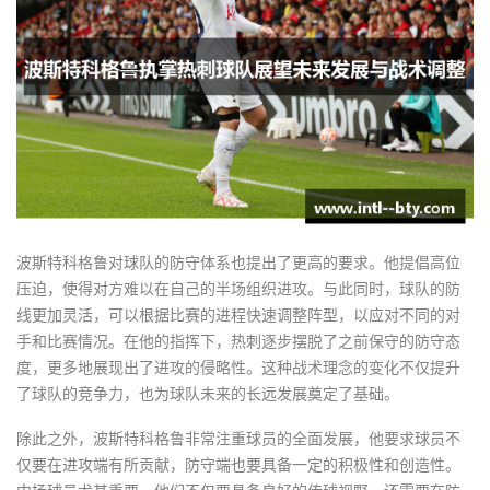
波斯特科格鲁对球队的防守体系也提出了更高的要求。他提倡高位
压迫，使得对方难以在自己的半场组织进攻。与此同时，球队的防
线更加灵活，可以根据比赛的进程快速调整阵型，以应对不同的对
手和比赛情况。在他的指挥下，热刺逐步摆脱了之前保守的防守态
度，更多地展现出了进攻的侵略性。这种战术理念的变化不仅提升
了球队的竞争力，也为球队未来的长远发展奠定了基础。
除此之外，波斯特科格鲁非常注重球员的全面发展，他要求球员不
仅要在进攻端有所贡献，防守端也要具备一定的积极性和创造性。