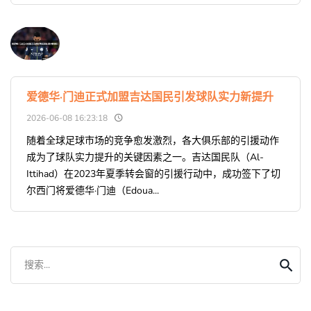
爱德华·门迪正式加盟吉达国民引发球队实力新提升
2026-06-08 16:23:18
随着全球足球市场的竞争愈发激烈，各大俱乐部的引援动作
成为了球队实力提升的关键因素之一。吉达国民队（Al-
Ittihad）在2023年夏季转会窗的引援行动中，成功签下了切
尔西门将爱德华·门迪（Edoua...
搜索...