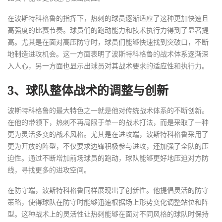
在波斯特科格鲁的指挥下，热刺的球员逐渐适应了这种更加快速且
高强度的比赛节奏。球员们的跑动能力和技术执行力得到了显著提
高。尤其是在面对高压防守时，球员们能够快速找到突破口，不断
地制造进攻机会。这一方面表明了波斯特科格鲁的战术体系逐渐深
入人心，另一方面也显示出球员对其战术要求的适应性和执行力。
3、球队整体战术的调整与创新
波斯特科格鲁的最大特色之一就是他对传统战术体系的不断创新。
在他的带领下，热刺不再局限于单一的战术打法，而是采取了一种
更为灵活多变的战术风格。尤其是在进攻端，波斯特科格鲁采用了
更为开放的阵型，不仅要求边锋积极参与进攻，还加强了全队的压
迫性。通过不断增加前场球员的跑动，球队能够更好地压迫对方防
线，寻找更多的进攻空间。
在防守端，波斯特科格鲁同样展现出了创新性。他提倡灵活的防守
策略，使得球队在防守时能够迅速根据场上形势变化调整站位和阵
型。这种战术上的灵活性让热刺能够在面对不同风格的球队时保持