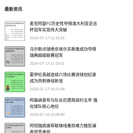
最新资讯
麦克阿瑟FC历史性夺得澳大利亚足总
杯冠军实现伟大突破
2026-07-17 12:16:23
马尔默点球绝杀埃尔夫斯堡成功夺得
瑞典超级联赛冠军
2026-07-17 11:19:31
霍伊伦英超连续六场比赛进球创纪录
成为热刺锋线新宠
2026-07-17 10:21:09
阿森纳宣布与队长厄德高续约五年 强
化球队核心地位
2026-07-16 13:09:40
阿彻独挑谢菲联锋线重担难力挽狂澜
表现受考验