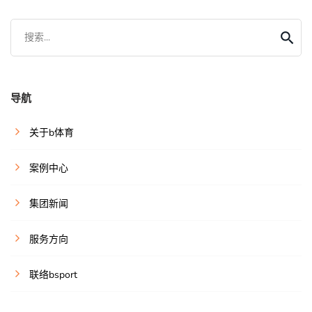
搜索...
导航
关于b体育
案例中心
集团新闻
服务方向
联络bsport