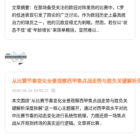
文章摘要：在那场备受关注的欧冠对阵里昂的比赛中，C罗
的低迷表现引发了舆论的广泛讨论。作为欧冠历史上最具统
治力的球员之一，他的沉寂显得尤为刺眼。然而，若仅以“状
态不佳”或“年龄增长”来简单概括，显然难以...
从比赛节奏变化全景观察西甲焦点战走势与胜负关键解析
2026-05-24 10:55:27
本文围绕“从比赛节奏变化全景观察西甲焦点战走势与胜负关
键解析深度拆解”这一核心主题展开，通过对西甲高水平对抗
中比赛节奏的动态变化进行系统性梳理，力图还原一场焦点
战从开局到终场的真实运行逻辑。文章将比赛...