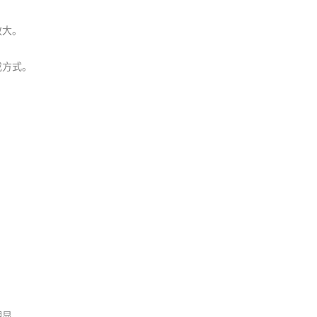
放大。
成方式。
明显。