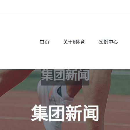
首页
关于b体育
案例中心
集团新闻