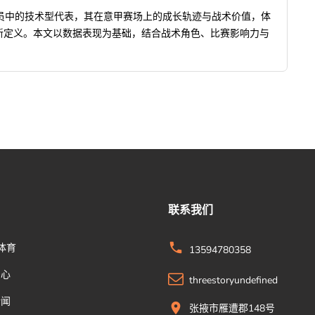
员中的技术型代表，其在意甲赛场上的成长轨迹与战术价值，体
重新定义。本文以数据表现为基础，结合战术角色、比赛影响力与
联系我们
体育
13594780358
中心
threestoryundefined
新闻
张掖市雁遭郡148号