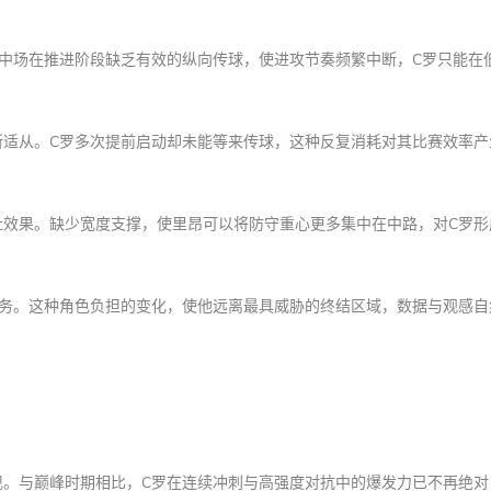
中场在推进阶段缺乏有效的纵向传球，使进攻节奏频繁中断，C罗只能在
所适从。C罗多次提前启动却未能等来传球，这种反复消耗对其比赛效率产
效果。缺少宽度支撑，使里昂可以将防守重心更多集中在中路，对C罗形
任务。这种角色负担的变化，使他远离最具威胁的终结区域，数据与观感自
现。与巅峰时期相比，C罗在连续冲刺与高强度对抗中的爆发力已不再绝对