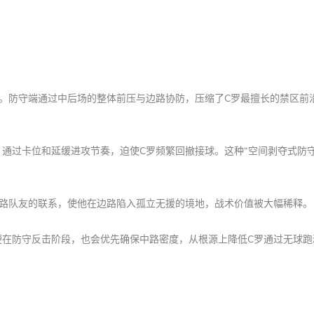
。防守端通过中后场的整体前压与边路协防，压缩了C罗最擅长的禁区前
通过卡位和延缓进攻节奏，迫使C罗频繁回撤接球。这种“空间剥夺式防守
中路队友的联系，使他在边路陷入孤立无援的境地，战术价值被大幅稀释。
便在防守反击阶段，也会优先确保中路密度，从根源上降低C罗通过无球跑