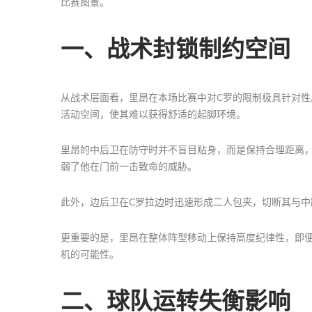
比赛图景。
一、战术封锁制约空间
从战术层面看，里昂在本场比赛中对C罗的限制极具针对性
活动空间，使其难以获得舒适的起脚环境。
里昂的中后卫在防守时并不盲目贴身，而是保持合理距离，
弱了他在门前一击致命的威胁。
此外，边后卫在C罗拉边时迅速形成二人包夹，切断其与
更重要的是，里昂在整体阵型移动上保持高度纪律性，即
机的可能性。
二、球队运转失衡影响