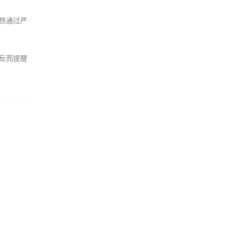
昂通过严
反而提醒