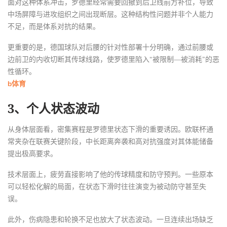
面对这种体系冲击，罗德里经常需要回撤到后卫线前方补位，导致
中场屏障与进攻组织之间出现断层。这种结构性问题并非个人能力
不足，而是体系对抗的结果。
更重要的是，德国球队对后腰的针对性部署十分明确，通过前腰或
边前卫的内收切断其传球线路，使罗德里陷入“被限制—被消耗”的恶
性循环。
b体育
3、个人状态波动
从身体层面看，密集赛程是罗德里状态下滑的重要诱因。欧联杯通
常夹杂在联赛关键阶段，中长距离奔袭和高对抗强度对其体能储备
提出极高要求。
技术层面上，疲劳直接影响了他的传球精度和防守预判。一些原本
可以轻松化解的局面，在状态下滑时往往演变为被动防守甚至失
误。
此外，伤病隐患和轮换不足也放大了状态波动。一旦连续出场缺乏