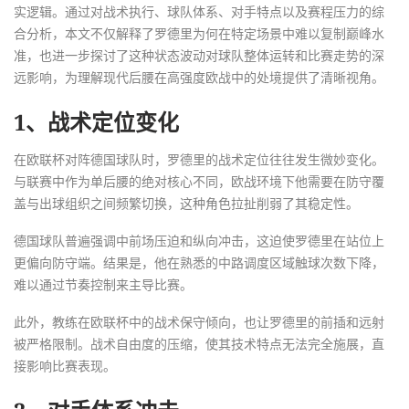
实逻辑。通过对战术执行、球队体系、对手特点以及赛程压力的综
合分析，本文不仅解释了罗德里为何在特定场景中难以复制巅峰水
准，也进一步探讨了这种状态波动对球队整体运转和比赛走势的深
远影响，为理解现代后腰在高强度欧战中的处境提供了清晰视角。
1、战术定位变化
在欧联杯对阵德国球队时，罗德里的战术定位往往发生微妙变化。
与联赛中作为单后腰的绝对核心不同，欧战环境下他需要在防守覆
盖与出球组织之间频繁切换，这种角色拉扯削弱了其稳定性。
德国球队普遍强调中前场压迫和纵向冲击，这迫使罗德里在站位上
更偏向防守端。结果是，他在熟悉的中路调度区域触球次数下降，
难以通过节奏控制来主导比赛。
此外，教练在欧联杯中的战术保守倾向，也让罗德里的前插和远射
被严格限制。战术自由度的压缩，使其技术特点无法完全施展，直
接影响比赛表现。