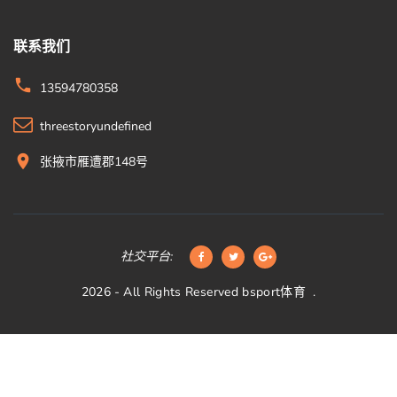
联系我们
13594780358
threestoryundefined
张掖市雁遭郡148号
社交平台:
2026
- All Rights Reserved
bsport体育
.