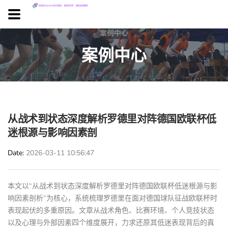
案例中心
从战术到状态深度解析罗德里对阵德国欧联杯低
迷根源与影响因素剖
Date
2026-03-11 10:56:47
本文以“从战术到状态深度解析罗德里对阵德国欧联杯低迷根源与影
响因素剖析”为核心，系统梳理罗德里在面对德国球队征战欧联杯时
表现起伏的多重原因。文章从战术角色、比赛环境、个人竞技状态
以及心理与外部因素四个维度展开，力求还原其低迷表现背后的真