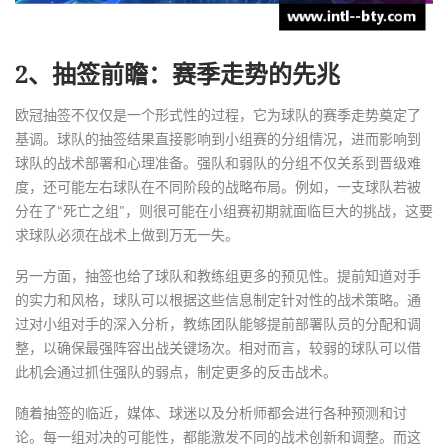
2、抽签前瞻：赛季走势的先兆
欧冠抽签不仅仅是一个形式性的过程，它为球队的赛季走势奠定了
基调。球队的抽签结果直接影响到小组赛的分组情况，进而影响到
球队的战术部署和心理准备。强队和弱队的分组不仅关系到晋级难
度，还可能左右球队在不同阶段的战略布局。例如，一支球队若被
分在了“死亡之组”，则很可能在小组赛初期就面临巨大的挑战，这要
求球队必须在战术上做到万无一失。
另一方面，抽签也给了球队和教练组更多的预见性。提前知道对手
的实力和风格，球队可以根据这些信息制定针对性的战术策略。通
过对小组对手的深入分析，教练团队能够提前部署队员的分配和调
整，以确保最强阵容出战关键场次。相对而言，较弱的球队可以借
此机会通过抓住强队的弱点，制定更多的反击战术。
随着抽签的临近，媒体、球迷以及分析师都会进行各种预测和讨
论。每一组对决的可能性，都能激发不同的战术创新和调整。而这