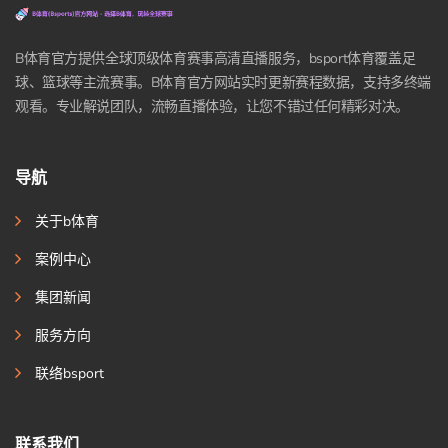
B体育官方提供全球顶级体育赛事高清直播服务，bsport体育覆盖足
球、篮球等主流赛事。B体育官方网站实时更新赛程数据，支持多终端
观看。专业解说团队，流畅直播体验，让您不错过任何精彩对决。
导航
关于b体育
案例中心
集团新闻
服务方向
联络bsport
联系我们