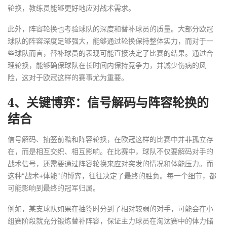
轮换，教练员能够更好地应对战术需求。
此外，阵容轮换也考验球队的深度和替补球员的质量。大部分欧冠
球队的阵容深度足够强大，能够通过轮换保持整体实力，而对于一
些球队而言，替补球员的表现可能直接决定了比赛的结果。通过合
理轮换，能够确保球队在长时间内保持竞争力，并减少伤病的风
险，这对于欧冠这样的赛事尤为重要。
4、关键博弈：信号解码与阵容轮换的
结合
信号解码、抽签前瞻和阵容轮换，在欧冠这样的比赛中并非孤立存
在，而是相互交织、相互影响。在比赛中，球队不仅要解码对手的
战术信号，还需要通过阵容轮换来应对突发的情况和体能压力。而
这种“战术+体能”的博弈，往往决定了最终的胜负。每一个细节，都
可能影响到最终的冠军归属。
例如，某支球队如果在抽签时分到了相对较弱的对手，可能会在小
组赛阶段就充分锻炼替补阵容，保证主力球员在淘汰赛中的体力储