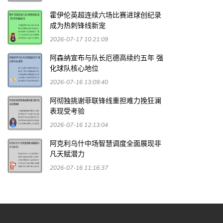
霍伊伦英超连续六场比赛进球创纪录
成为热刺锋线新宠
2026-07-17 10:21:09
阿森纳宣布与队长厄德高续约五年 强
化球队核心地位
2026-07-16 13:09:40
阿彻独挑谢菲联锋线重担难力挽狂澜
表现受考验
2026-07-16 12:13:04
阿克利乌什中场智慧调度全面展现非
凡天赋潜力
2026-07-16 11:16:37