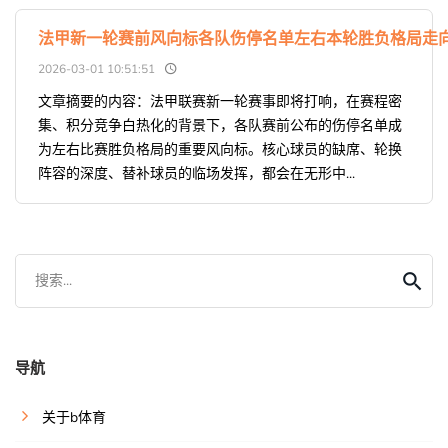
法甲新一轮赛前风向标各队伤停名单左右本轮胜负格局走
2026-03-01 10:51:51
文章摘要的内容：法甲联赛新一轮赛事即将打响，在赛程密
集、积分竞争白热化的背景下，各队赛前公布的伤停名单成
为左右比赛胜负格局的重要风向标。核心球员的缺席、轮换
阵容的深度、替补球员的临场发挥，都会在无形中...
搜索...
导航
关于b体育