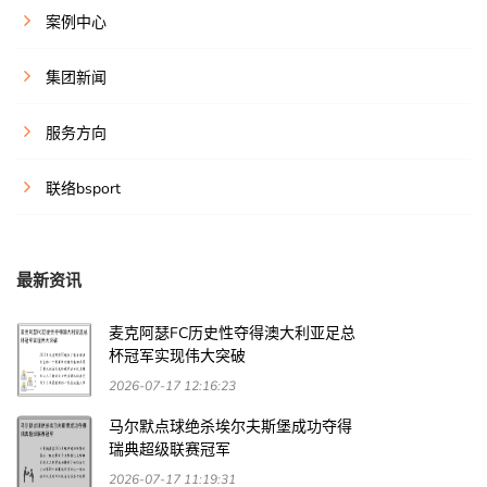
案例中心
集团新闻
服务方向
联络bsport
最新资讯
麦克阿瑟FC历史性夺得澳大利亚足总
杯冠军实现伟大突破
2026-07-17 12:16:23
马尔默点球绝杀埃尔夫斯堡成功夺得
瑞典超级联赛冠军
2026-07-17 11:19:31