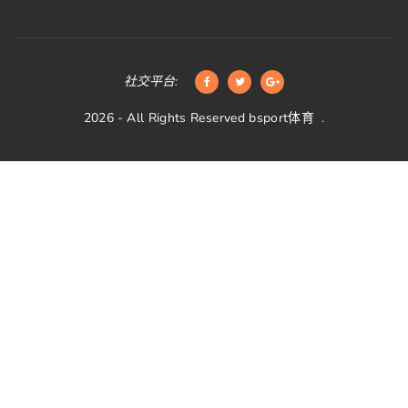
社交平台:
2026
- All Rights Reserved
bsport体育
.