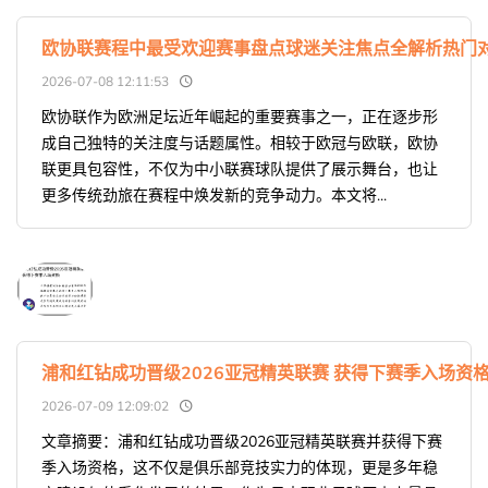
欧协联赛程中最受欢迎赛事盘点球迷关注焦点全解析热门
2026-07-08 12:11:53
欧协联作为欧洲足坛近年崛起的重要赛事之一，正在逐步形
成自己独特的关注度与话题属性。相较于欧冠与欧联，欧协
联更具包容性，不仅为中小联赛球队提供了展示舞台，也让
更多传统劲旅在赛程中焕发新的竞争动力。本文将...
浦和红钻成功晋级2026亚冠精英联赛 获得下赛季入场资
2026-07-09 12:09:02
文章摘要：浦和红钻成功晋级2026亚冠精英联赛并获得下赛
季入场资格，这不仅是俱乐部竞技实力的体现，更是多年稳