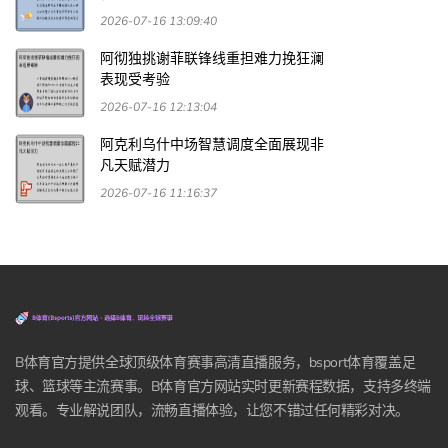
2026-07-16 13:09:40
阿彻独挑谢菲联锋线重担难力挽狂澜
表现受考验
2026-07-16 12:13:04
阿克利乌什中场智慧调度全面展现非
凡天赋潜力
2026-07-16 11:16:37
B体育官方提供全球顶级体育赛事高清直播服务，bsport体育覆盖足
球、篮球等主流赛事。B体育官方网站实时更新赛程数据，支持多终端
观看。专业解说团队，流畅直播体验，让您不错过任何精彩对决。