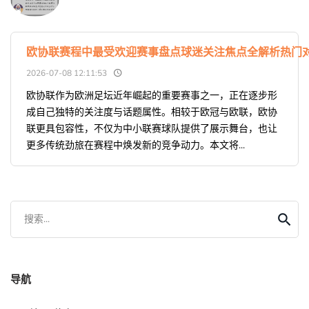
欧协联赛程中最受欢迎赛事盘点球迷关注焦点全解析热门
2026-07-08 12:11:53
欧协联作为欧洲足坛近年崛起的重要赛事之一，正在逐步形
成自己独特的关注度与话题属性。相较于欧冠与欧联，欧协
联更具包容性，不仅为中小联赛球队提供了展示舞台，也让
更多传统劲旅在赛程中焕发新的竞争动力。本文将...
搜索...
导航