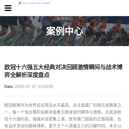
案例中心
欧冠十六强五大经典对决回顾激情瞬间与战术博
弈全解析深度盘点
Date
2026-07-07 13:03:05
欧冠联赛作为世界足坛竞技水平最高、关注度最广的俱乐部赛事之
一，每一个淘汰赛阶段都承载着无数球迷的期待与激情。尤其是欧
冠十六强阶段，强强对话密集上演，既有豪门宿敌的正面碰撞，也
有战术流派的巅峰博弈，更不乏个人英雄主义的闪耀时刻。本文以