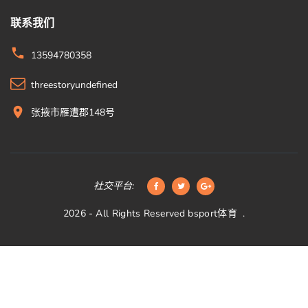
联系我们
13594780358
threestoryundefined
张掖市雁遭郡148号
社交平台:
2026
- All Rights Reserved
bsport体育
.