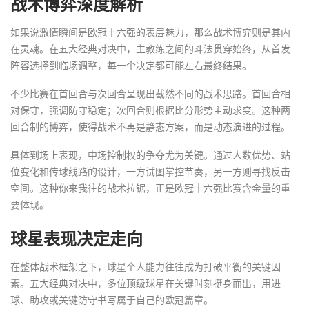
战术博弈深度解析
如果说激情瞬间是欧冠十六强的表层魅力，那么战术博弈则是其内
在灵魂。在五大经典对决中，主教练之间的斗法贯穿始终，从首发
阵容选择到临场调整，每一个决定都可能左右最终结果。
不少比赛在首回合与次回合呈现出截然不同的战术思路。首回合相
对保守，强调防守稳定；次回合则根据比分形势主动求变。这种两
回合制的博弈，使得战术不再是静态方案，而是动态演进的过程。
具体到场上表现，中场控制权的争夺尤为关键。通过人数优势、站
位变化和传球线路的设计，一方试图掌控节奏，另一方则寻找反击
空间。这种你来我往的战术拉锯，正是欧冠十六强比赛含金量的重
要体现。
球星表现决定走向
在整体战术框架之下，球星个人能力往往成为打破平衡的关键因
素。五大经典对决中，多位顶级球星在关键时刻挺身而出，用进
球、助攻或关键防守书写属于自己的欧冠篇章。