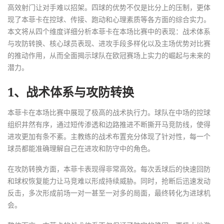
高效射门让对手难以招架。四球的优势不仅是比分上的压制，更体
现了本菲卡在控球、传接、跑动和心理素质等各方面的综合实力。
本文将从四个维度详细分析本菲卡在本场比赛中的表现：战术体系
与攻防转换、核心球员表现、进攻手段多样化以及主场优势对比赛
的推动作用，从而全面揭示球队在欧冠赛场上实力的崛起与未来的
潜力。
1、战术体系与攻防转换
本菲卡在本场比赛中展现了极高的战术执行力。球队在中场的控球
组织井然有序，通过短传渗透和边路推进不断撕开马竞防线，使得
进攻更加有条不紊。主教练的战术布置充分体现了针对性，每一个
球员都能准确理解自己在进攻和防守中的角色。
在攻防转换方面，本菲卡表现得非常高效。每次丢球后的快速回防
和球权恢复能力让马竞难以形成持续威胁。同时，抢断后迅速发动
反击，多次形成前场一对一甚至一对多的局面，最终转化为进球机
会。