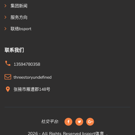
集团新闻
服务方向
联络bsport
联系我们
13594780358
threestoryundefined
张掖市雁遭郡148号
社交平台:
2026
- All Rights Reserved
bsport体育
.