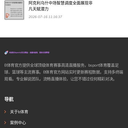
阿克利乌什中场智慧调度全面展现非
凡天赋潜力
2026-07-16 11:16:37
B体育官方提供全球顶级体育赛事高清直播服务，bsport体育覆盖足
球、篮球等主流赛事。B体育官方网站实时更新赛程数据，支持多终端
观看。专业解说团队，流畅直播体验，让您不错过任何精彩对决。
导航
关于b体育
案例中心