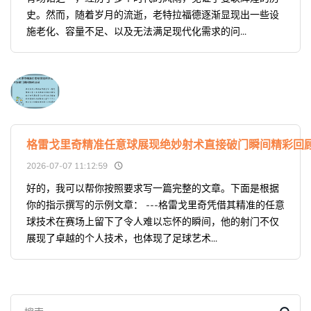
史。然而，随着岁月的流逝，老特拉福德逐渐显现出一些设
施老化、容量不足、以及无法满足现代化需求的问...
格雷戈里奇精准任意球展现绝妙射术直接破门瞬间精彩回
2026-07-07 11:12:59
好的，我可以帮你按照要求写一篇完整的文章。下面是根据
你的指示撰写的示例文章： ---格雷戈里奇凭借其精准的任意
球技术在赛场上留下了令人难以忘怀的瞬间，他的射门不仅
展现了卓越的个人技术，也体现了足球艺术...