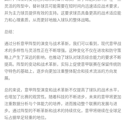
灵活的阵型中，替补球员可能需要在短时间内迅速适应战术要求，
并为主力球员提供有效的支持。这要求球员具备更高的战术适应能
力和心理素质，从而更好地融入球队的整体战略。
总结：
通过分析意甲阵型的演变与战术革新，我们可以看到，现代意甲战
术的多样性与灵活性正在不断增强。这种变化不仅在进攻和防守策
略上产生了深远的影响，也推动了球队对球员综合能力的要求不断
提高。阵型的变动和战术革新，实际上促使意甲联赛在保留传统防
守特色的基础上，逐步向更加注重整体配合和技术流派的方向发
展。
总的来说，意甲阵型演变和战术革新不仅提高了球队的战术水平，
也增加了比赛的观赏性。随着科技的不断进步，未来的意甲将更加
注重数据分析与个体能力的培养，进而推动整个联赛的发展与进
步。通过阵型的不断革新和战术的持续优化，意甲将继续在全球足
坛占据举足轻重的地位。