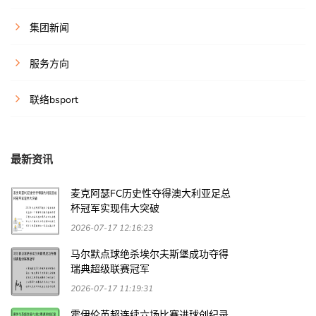
集团新闻
服务方向
联络bsport
最新资讯
麦克阿瑟FC历史性夺得澳大利亚足总
杯冠军实现伟大突破
2026-07-17 12:16:23
马尔默点球绝杀埃尔夫斯堡成功夺得
瑞典超级联赛冠军
2026-07-17 11:19:31
霍伊伦英超连续六场比赛进球创纪录