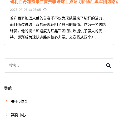
普利西奇加盟米兰首赛季进球上双证明价值红黑军团边路
2026-07-05 13:03:05
普利西奇加盟米兰的首赛季不仅为球队带来了新鲜的活力，
而且通过进球上双的表现证明了自己的价值。作为一名边路
球员，他的技术和速度为红黑军团的进攻提供了强大的支
持，逐渐成为球队边路的核心力量。文章将从四个方...
搜索...
导航
关于b体育
案例中心