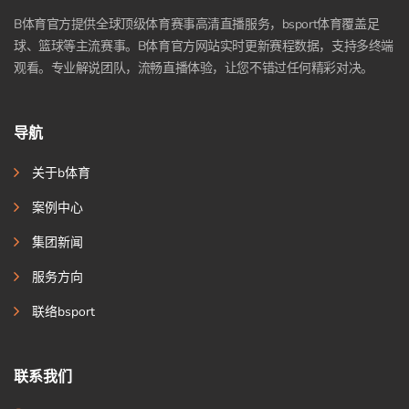
B体育官方提供全球顶级体育赛事高清直播服务，bsport体育覆盖足
球、篮球等主流赛事。B体育官方网站实时更新赛程数据，支持多终端
观看。专业解说团队，流畅直播体验，让您不错过任何精彩对决。
导航
关于b体育
案例中心
集团新闻
服务方向
联络bsport
联系我们