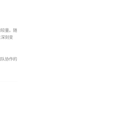
的较量。随
生深刻变
团队协作的