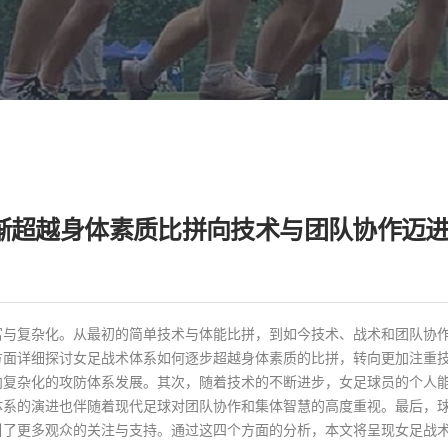
渐超越身体素质比拼向技术与团队协作迈
富与复杂化。从最初的简单技术与体能比拼，到如今技术、战术和团队协
方面详细探讨女足战术体系如何逐步超越身体素质的比拼，转向更加注重
向复杂化的攻防体系发展。其次，随着技术的不断进步，女足球员的个人
体系的演进也伴随着现代足球对团队协作和集体智慧的高度重视。最后，
引了更多观众的关注与支持。通过这四个方面的分析，本文将呈现女足战