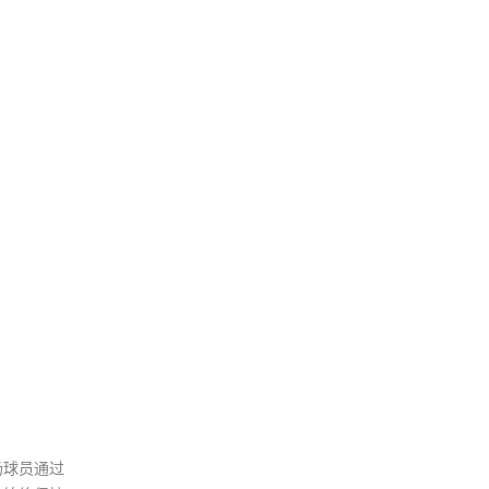
场球员通过