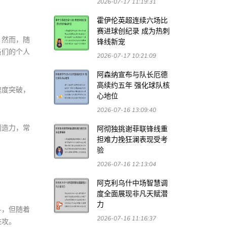
2026-07-17 11:19:31
霍伊伦英超连续六场比
赛进球创纪录 成为热刺
，然而，随
锋线新宠
员们的个人
2026-07-17 10:21:09
阿森纳宣布与队长厄德
高续约五年 强化球队核
速度突破，
心地位
2026-07-16 13:09:40
创造力，常
阿彻独挑谢菲联锋线重
担难力挽狂澜表现受考
验
2026-07-16 12:13:04
阿克利乌什中场智慧调
度全面展现非凡天赋潜
力
斗，但随着
2026-07-16 11:16:37
进攻。