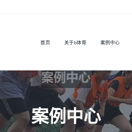
首页
关于b体育
案例中心
案例中心