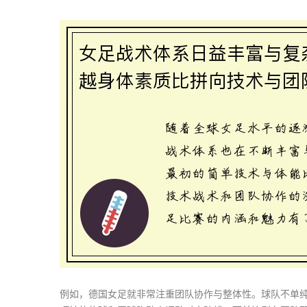
例如，德国女足就非常注重团队协作与整体性。球队不单