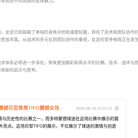
够体验到不同风格的足球魅力。
到，女足已经超越了单纯的身体对抗和速度较量，转向了技术和团队协作
次愈加丰富。从战术的多元化到团队协作的重视，女足的竞争格局正在发
战术体系必将进一步深化，带来更加精彩和高水平的比赛。技术、战术与
带来新的启示与思考。
撼巨型黄黑TIFO震撼全场
2026-06-30 12:10:13
情与历史性的比赛之一，而多特蒙德球迷在这场比赛中展示的震
一大亮点。这场巨型TIFO的展示，不仅展示了球迷的激情与创造