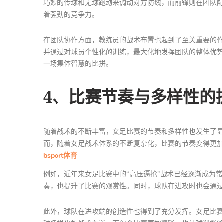
巧妙的传球和无球跑动来调动对方防线，而前锋则在团队
着强劲的竞争力。
在团队协作方面，教练员的战术布置也起到了至关重要的
并通过对球员个性化的训练，最大化地发挥团队的整体优
一场集体智慧的比拼。
4、比赛节奏与多样性的
随着战术的不断丰富，女足比赛的节奏和多样性也发生了
而，随着女足战术体系的不断复杂化，比赛的节奏变得更
bsport体育
例如，近年来女足比赛中的“高压逼抢”战术已经逐渐成为
奏，也提升了比赛的观赏性。同时，球队在进攻时也会通
此外，球队在进攻端的创造性也得到了充分发挥。女足比