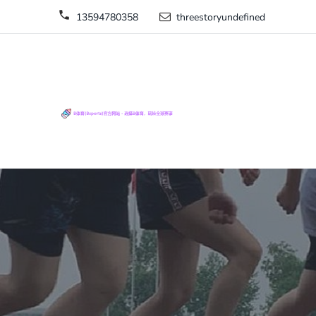
13594780358
threestoryundefined