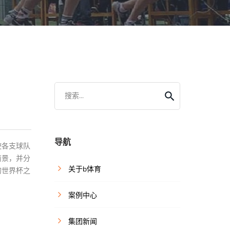
搜索...
导航
使各支球队
前景，并分
关于b体育
的世界杯之
案例中心
集团新闻