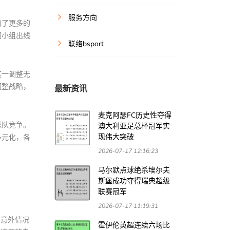
服务方向
加了更多的
因小组出线
联络bsport
这一调整无
调整战略，
最新资讯
麦克阿瑟FC历史性夺得
球队竞争。
澳大利亚足总杯冠军实
现伟大突破
多元化，各
2026-07-17 12:16:23
马尔默点球绝杀埃尔夫
斯堡成功夺得瑞典超级
联赛冠军
2026-07-17 11:19:31
类意外情况
霍伊伦英超连续六场比