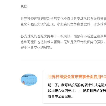
总结：
世界杯预选赛的最新形势变化不仅让各支球队的晋级前景
变化和强队失误的出现，小组赛的竞争愈发激烈，许多球
各支球队的晋级之路并非一帆风顺，而是在不断适应和调
念和可能性也愈加难以预测。无论是依靠传统优势的强队
赛中不断变化的局势。
世界杯组委会宣布赛事全面启用5
明白了，我可以按照你的要求生成这篇完
段均符合你的要求： ---随着科技的
赛事中全面启用...