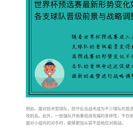
例如，面对技术型球队，防守反击战术成为不少球队的首
攻机会。此外，一些强队开始重视进攻端的多样性，不仅
面对小组内的对手时，能够更加从容不迫地应对挑战。