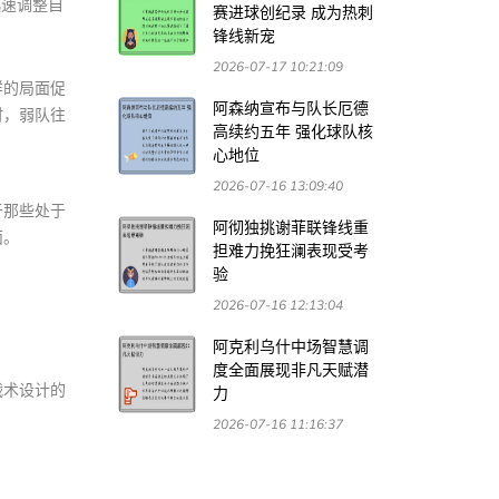
迅速调整自
赛进球创纪录 成为热刺
锋线新宠
2026-07-17 10:21:09
样的局面促
阿森纳宣布与队长厄德
时，弱队往
高续约五年 强化球队核
心地位
2026-07-16 13:09:40
于那些处于
阿彻独挑谢菲联锋线重
面。
担难力挽狂澜表现受考
验
2026-07-16 12:13:04
阿克利乌什中场智慧调
度全面展现非凡天赋潜
战术设计的
力
2026-07-16 11:16:37