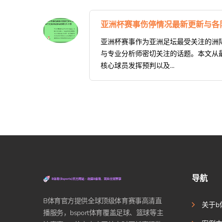
亚洲杯赛事伤停情况最新更新与各
亚洲杯赛事作为亚洲足坛最受关注的洲
与专业分析师密切关注的话题。本文从
核心球员发挥预判以及...
导航
B体育官方提供全球顶级体育赛事高清直
关于b
播服务，bsport体育覆盖足球、篮球等主