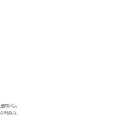
从而获得进
使得强队在