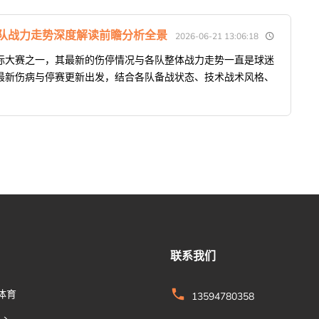
队战力走势深度解读前瞻分析全景
2026-06-21 13:06:18
际大赛之一，其最新的伤停情况与各队整体战力走势一直是球迷
最新伤病与停赛更新出发，结合各队备战状态、技术战术风格、
联系我们
体育
13594780358