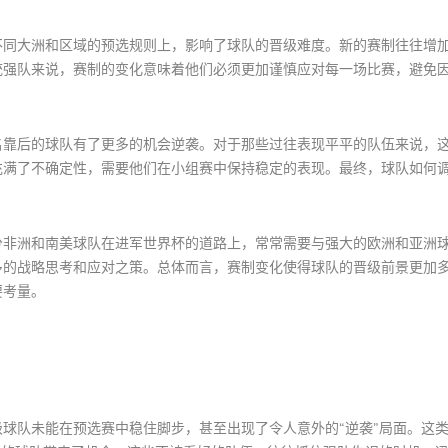
不同大洲和区域的预选规则上，影响了球队的晋级难度。新的赛制往往增
统强队来说，赛制的变化意味着他们必须更加谨慎应对每一场比赛，避免
名靠后的球队有了更多的机会逆袭。对于那些过往表现平平的队伍来说，
充满了不确定性，需要他们在小组赛中保持稳定的表现。最终，球队如何
分非洲和南美球队在进军世界杯的道路上，常常需要与强大的欧洲和亚洲
多的战略思考和应对之策。总体而言，赛制变化使得球队的晋级前景更加
要考量。
球队未能在预选赛中稳住脚步，甚至出现了令人意外的“逆袭”局面。这