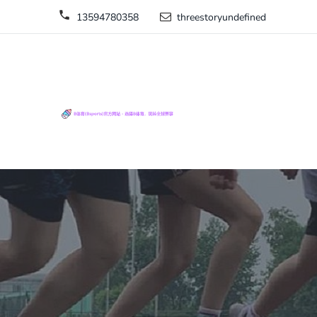
13594780358
threestoryundefined