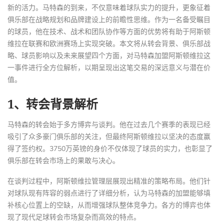
新的活力。马特森的到来，不仅意味着球队实力的提升，更象征着
俱乐部在战略规划和品牌建设上的前瞻性思维。作为一名备受瞩目
的球员，他在技术、战术和团队协作等方面的优势将有助于阿斯顿
维拉在联赛和欧洲赛场上实现突破。本文将从转会背景、俱乐部战
略、球员影响以及未来展望四个方面，对马特森加盟阿斯顿维拉这
一事件进行全方位解析，以期呈现出这笔交易的深远意义与潜在价
值。
1、转会背景解析
马特森的转会始于多方博弈与谈判。他在过去几个赛季的表现已经
吸引了众多豪门俱乐部的关注，但最终阿斯顿维拉以坚决的态度赢
得了签约权。3750万英镑的身价不仅体现了球员的实力，也彰显了
俱乐部在转会市场上的果敢与决心。
在谈判过程中，阿斯顿维拉管理层展现出精准的策略布局。他们针
对球队现有阵容的弱点进行了详细分析，认为马特森的加盟能够填
补核心位置上的空缺，从而增强球队整体竞争力。各方的博弈也体
现了现代足球转会市场复杂而高效的特点。