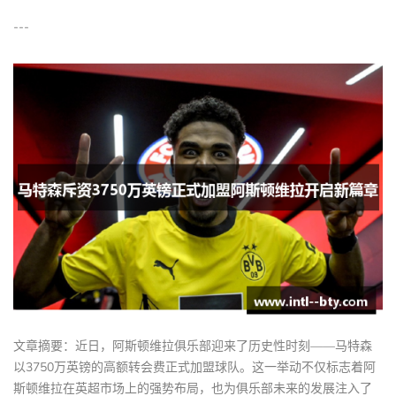
---
文章摘要：近日，阿斯顿维拉俱乐部迎来了历史性时刻——马特森
以3750万英镑的高额转会费正式加盟球队。这一举动不仅标志着阿
斯顿维拉在英超市场上的强势布局，也为俱乐部未来的发展注入了