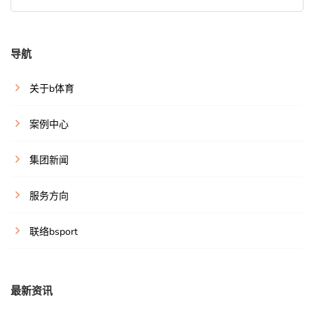
导航
关于b体育
案例中心
集团新闻
服务方向
联络bsport
最新资讯