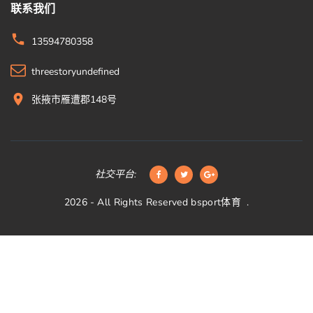
联系我们
13594780358
threestoryundefined
张掖市雁遭郡148号
社交平台:
2026
- All Rights Reserved
bsport体育
.