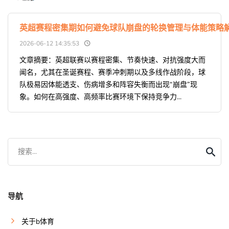
英超赛程密集期如何避免球队崩盘的轮换管理与体能策略
2026-06-12 14:35:53
文章摘要：英超联赛以赛程密集、节奏快速、对抗强度大而
闻名，尤其在圣诞赛程、赛季冲刺期以及多线作战阶段，球
队极易因体能透支、伤病增多和阵容失衡而出现“崩盘”现
象。如何在高强度、高频率比赛环境下保持竞争力...
搜索...
导航
关于b体育