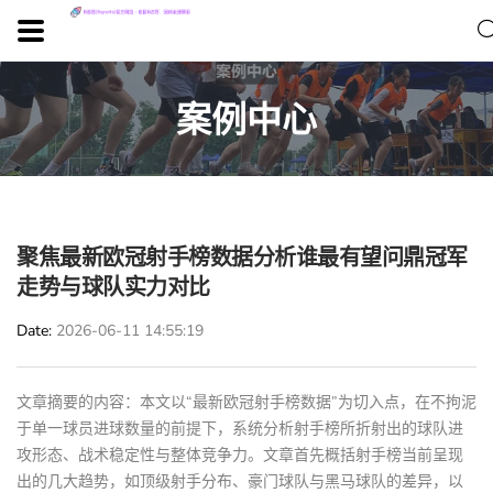
案例中心
聚焦最新欧冠射手榜数据分析谁最有望问鼎冠军
走势与球队实力对比
Date
2026-06-11 14:55:19
文章摘要的内容：本文以“最新欧冠射手榜数据”为切入点，在不拘泥
于单一球员进球数量的前提下，系统分析射手榜所折射出的球队进
攻形态、战术稳定性与整体竞争力。文章首先概括射手榜当前呈现
出的几大趋势，如顶级射手分布、豪门球队与黑马球队的差异，以