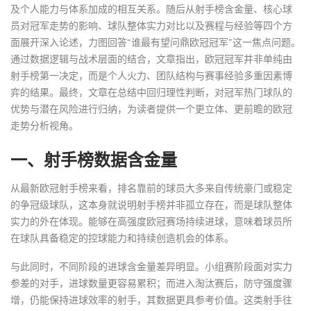
及个人能力与体系加成的相互关系。随后从射手榜含金量、核心球
员对冠军走势的影响、球队整体实力对比以及赛程与经验等四个方
面展开深入论述，力图回答“谁最有望问鼎欧冠冠军”这一焦点问题。
通过数据逻辑与战术层面的结合，文章指出，欧冠冠军并非单纯由
射手榜第一决定，而是个人火力、团队结构与赛事经验多重因素博
弈的结果。最终，文章在总结中回归理性判断，对冠军热门球队的
优势与潜在风险进行归纳，为读者提供一个更立体、更前瞻的欧冠
走势分析视角。
一、射手榜数据含金量
从最新欧冠射手榜来看，排名靠前的球员大多来自传统豪门或稳定
的争冠级球队，这本身就说明射手榜并非孤立存在，而是球队整体
实力的外在体现。能够在高强度欧冠赛场持续进球，意味着球员所
在球队具备稳定的控球能力和持续创造机会的体系。
与此同时，不同阶段的进球含金量差异明显。小组赛阶段面对实力
参差的对手，进球数量更容易累积；而进入淘汰赛后，防守强度骤
增，仍能保持进球效率的射手，其数据更具参考价值。这类射手往