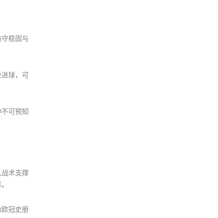
防守稳固与
粒进球，可
种不可预知
从战术支撑
章。
为欧冠史册