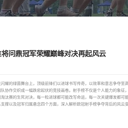
谁将问鼎冠军荣耀巅峰对决再起风云
星闪耀的绿茵舞台上，顶级前锋们以进球书写传奇，以效率和意志争夺至
团队协作交织成一幅跌宕起伏的竞技画卷。射手榜不仅是个人能力的象征
到淘汰赛的生死对决，每一粒进球都可能改写命运，每一次关键爆发都可
系支撑以及冠军归属悬念四个方面，深入解析欧冠射手榜争夺背后的风云