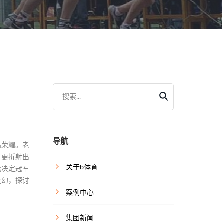
搜索...
导航
高荣耀。老
，更折射出
关于b体育
能决定冠军
变幻，探讨
案例中心
集团新闻