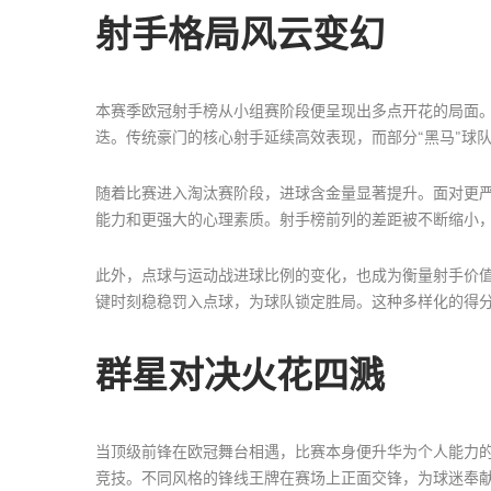
射手格局风云变幻
本赛季欧冠射手榜从小组赛阶段便呈现出多点开花的局面
迭。传统豪门的核心射手延续高效表现，而部分“黑马”球
随着比赛进入淘汰赛阶段，进球含金量显著提升。面对更
能力和更强大的心理素质。射手榜前列的差距被不断缩小
此外，点球与运动战进球比例的变化，也成为衡量射手价
键时刻稳稳罚入点球，为球队锁定胜局。这种多样化的得
群星对决火花四溅
当顶级前锋在欧冠舞台相遇，比赛本身便升华为个人能力
竞技。不同风格的锋线王牌在赛场上正面交锋，为球迷奉