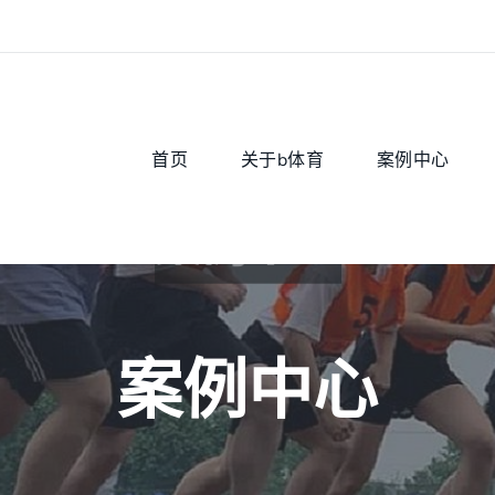
首页
关于b体育
案例中心
案例中心