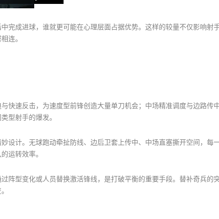
话中完成进球，谁就更可能在心理层面占据优势。这样的较量不仅影响射
密相连。
迫与快速反击，为速度型前锋创造大量单刀机会；中场精准调度与边路传
同类型射手的爆发。
精妙设计。无球跑动牵扯防线、边后卫套上传中、中场直塞撕开空间，每
队的运转效率。
通过阵型变化或人员替换激活锋线，是打破平衡的重要手段。替补奇兵的
变。