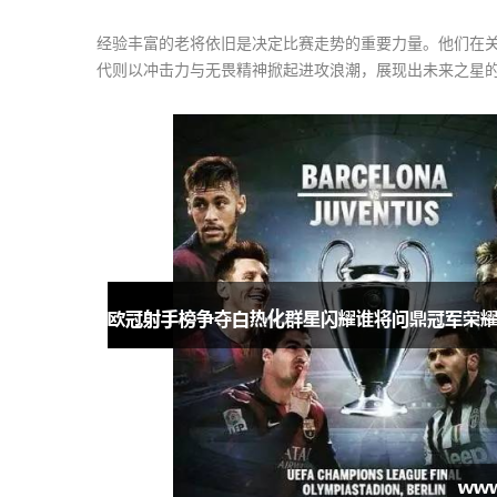
经验丰富的老将依旧是决定比赛走势的重要力量。他们在
代则以冲击力与无畏精神掀起进攻浪潮，展现出未来之星