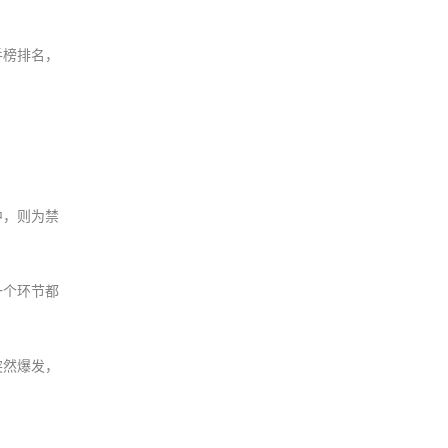
手榜排名，
中，则为禁
一个环节都
突然爆发，