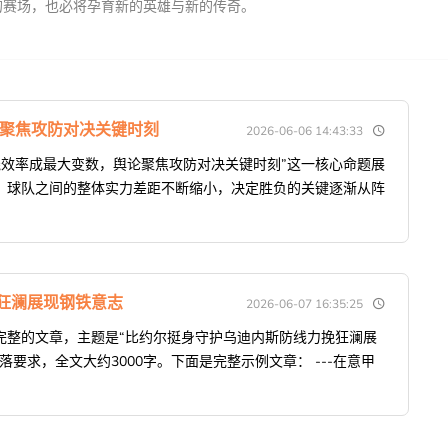
的赛场，也必将孕育新的英雄与新的传奇。
论聚焦攻防对决关键时刻
2026-06-06 14:43:33
线效率成最大变数，舆论聚焦攻防对决关键时刻”这一核心命题展
，球队之间的整体实力差距不断缩小，决定胜负的关键逐渐从阵
狂澜展现钢铁意志
2026-06-07 16:35:25
完整的文章，主题是“比约尔挺身守护乌迪内斯防线力挽狂澜展
要求，全文大约3000字。下面是完整示例文章： ---在意甲