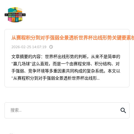
从赛程积分到对手强弱全景透析世界杯出线形势关键要素
2026-02-25 14:07:19
文章摘要的内容：世界杯出线形势的判断，从来不是简单的
“赢几场球”这么直观，而是一个由赛程安排、积分结构、对
手强弱、竞争环境等多重因素共同构成的复杂系统。本文以
“从赛程积分到对手强弱全景透析世界杯出线形...
搜索...