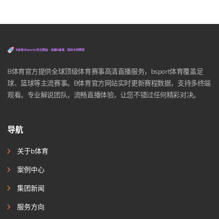
B体育官方提供全球顶级体育赛事高清直播服务，bsport体育覆盖足
球、篮球等主流赛事。B体育官方网站实时更新赛程数据，支持多终端
观看。专业解说团队，流畅直播体验，让您不错过任何精彩对决。
导航
关于b体育
案例中心
集团新闻
服务方向