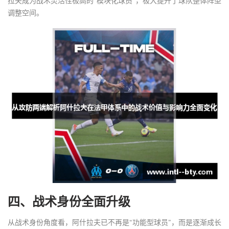
拉夫成为战术灵活性极高的“模块化球员”，极大提升了球队整体阵型
调整空间。
四、战术身份全面升级
从战术身份角度看，阿什拉夫已不再是“功能型球员”，而是逐渐成长