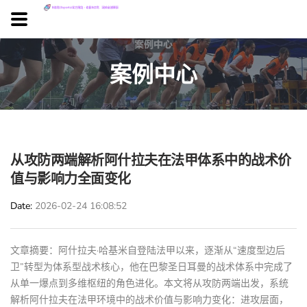
案例中心
从攻防两端解析阿什拉夫在法甲体系中的战术价
值与影响力全面变化
Date
2026-02-24 16:08:52
文章摘要：阿什拉夫·哈基米自登陆法甲以来，逐渐从“速度型边后
卫”转型为体系型战术核心，他在巴黎圣日耳曼的战术体系中完成了
从单一爆点到多维枢纽的角色进化。本文将从攻防两端出发，系统
解析阿什拉夫在法甲环境中的战术价值与影响力变化：进攻层面，