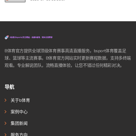
B体育官方提供全球顶级体育赛事高清直播服务，bsport体育覆盖足
球、篮球等主流赛事。B体育官方网站实时更新赛程数据，支持多终端
观看。专业解说团队，流畅直播体验，让您不错过任何精彩对决。
导航
关于b体育
案例中心
集团新闻
服务方向