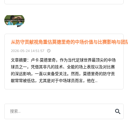
从防守贡献视角重估莫德里奇的中场价值与比赛影响与团
2026-05-24 14:51:57
文章摘要：卢卡·莫德里奇，作为当代足球世界最顶尖的中场
球员之一，凭借其非凡的技术、全能的场上表现以及对比赛
的深远影响，一直以来备受关注。然而，莫德里奇的防守贡
献常常被低估，尤其是对于中场球员而言，他在...
搜索...