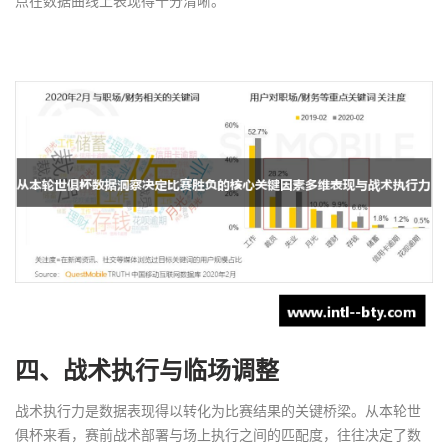
点在数据曲线上表现得十分清晰。
四、战术执行与临场调整
战术执行力是数据表现得以转化为比赛结果的关键桥梁。从本轮世
俱杯来看，赛前战术部署与场上执行之间的匹配度，往往决定了数