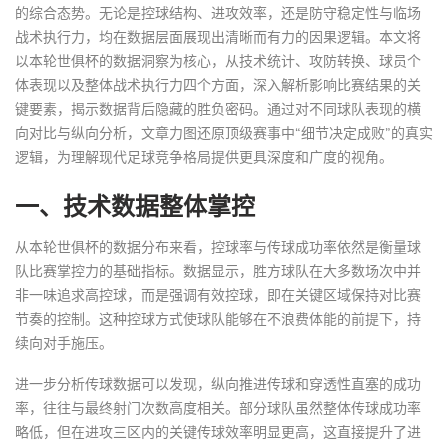
的综合态势。无论是控球结构、进攻效率，还是防守稳定性与临场
战术执行力，均在数据层面展现出清晰而有力的因果逻辑。本文将
以本轮世俱杯的数据洞察为核心，从技术统计、攻防转换、球员个
体表现以及整体战术执行力四个方面，深入解析影响比赛结果的关
键要素，揭示数据背后隐藏的胜负密码。通过对不同球队表现的横
向对比与纵向分析，文章力图还原顶级赛事中“细节决定成败”的真实
逻辑，为理解现代足球竞争格局提供更具深度和广度的视角。
一、技术数据整体掌控
从本轮世俱杯的数据分布来看，控球率与传球成功率依然是衡量球
队比赛掌控力的基础指标。数据显示，胜方球队在大多数场次中并
非一味追求高控球，而是强调有效控球，即在关键区域保持对比赛
节奏的控制。这种控球方式使球队能够在不浪费体能的前提下，持
续向对手施压。
进一步分析传球数据可以发现，纵向推进传球和穿透性直塞的成功
率，往往与最终射门次数高度相关。部分球队虽然整体传球成功率
略低，但在进攻三区内的关键传球效率明显更高，这直接提升了进