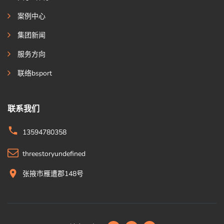
案例中心
集团新闻
服务方向
联络bsport
联系我们
13594780358
threestoryundefined
张掖市雁遭郡148号