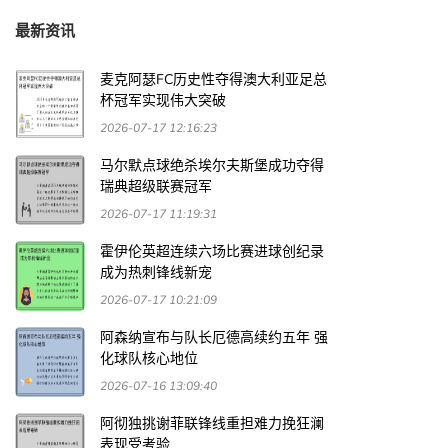
最新资讯
麦克阿瑟FC历史性夺得澳大利亚足总
杯冠军实现伟大突破
2026-07-17 12:16:23
马尔默点球绝杀埃尔夫斯堡成功夺得
瑞典超级联赛冠军
2026-07-17 11:19:31
霍伊伦英超连续六场比赛进球创纪录
成为热刺锋线新宠
2026-07-17 10:21:09
阿森纳宣布与队长厄德高续约五年 强
化球队核心地位
2026-07-16 13:09:40
阿彻独挑谢菲联锋线重担难力挽狂澜
表现受考验