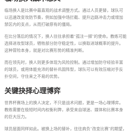
临场换人是比赛中最直观的战术调整方式。通过人员更替，球队可
以迅速改变攻防节奏，例如加强中场拦截、提升边路冲击力或增加
禁区内的支点，从而打破原有的僵局。
在比分落后的情况下，换人往往承担着“孤注一掷”的使命。教练可能
选择进攻型球员，牺牲部分防守稳定性，以换取进球概率的提升。
这种冒险本身，就是对比赛形势的精准判断。
而在领先时，换人则更多体现为风险控制。通过增加防守经验丰富
的球员，或用体能充沛的替补巩固阵型，球队可以有效压缩对手反
扑空间，守住来之不易的优势。
关键抉择心理博弈
世界杯赛场上的换人决定，不只是战术问题，更是一场心理博弈。
教练需要在极短时间内权衡利弊，承受来自球迷、媒体和比赛本身
的巨大压力。
球员层面同样如此。被换上场的替补，往往肩负“改变比赛”的期望，