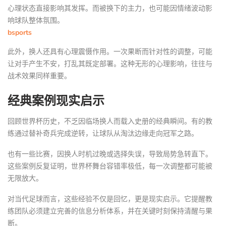
心理状态直接影响其发挥。而被换下的主力，也可能因情绪波动影
响球队整体氛围。
bsports
此外，换人还具有心理震慑作用。一次果断而针对性的调整，可能
让对手产生不安，打乱其既定部署。这种无形的心理影响，往往与
战术效果同样重要。
经典案例现实启示
回顾世界杯历史，不乏因临场换人而载入史册的经典瞬间。有的教
练通过替补奇兵完成逆转，让球队从淘汰边缘走向冠军之路。
也有一些比赛，因换人时机过晚或选择失误，导致局势急转直下。
这些案例反复证明，世界杯舞台容错率极低，每一次调整都可能被
无限放大。
对当代足球而言，这些经验不仅是回忆，更是现实启示。它提醒教
练团队必须建立完善的信息分析体系，并在关键时刻保持清醒与果
断。