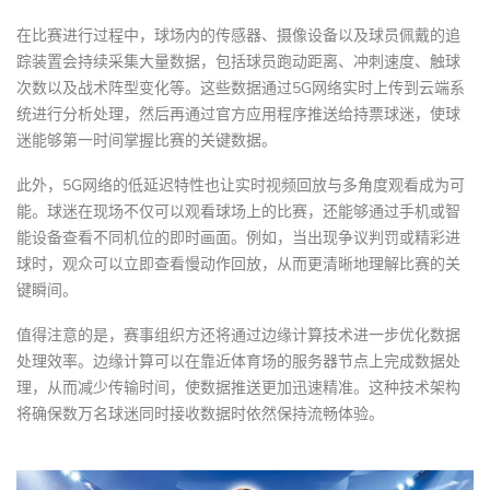
在比赛进行过程中，球场内的传感器、摄像设备以及球员佩戴的追
踪装置会持续采集大量数据，包括球员跑动距离、冲刺速度、触球
次数以及战术阵型变化等。这些数据通过5G网络实时上传到云端系
统进行分析处理，然后再通过官方应用程序推送给持票球迷，使球
迷能够第一时间掌握比赛的关键数据。
此外，5G网络的低延迟特性也让实时视频回放与多角度观看成为可
能。球迷在现场不仅可以观看球场上的比赛，还能够通过手机或智
能设备查看不同机位的即时画面。例如，当出现争议判罚或精彩进
球时，观众可以立即查看慢动作回放，从而更清晰地理解比赛的关
键瞬间。
值得注意的是，赛事组织方还将通过边缘计算技术进一步优化数据
处理效率。边缘计算可以在靠近体育场的服务器节点上完成数据处
理，从而减少传输时间，使数据推送更加迅速精准。这种技术架构
将确保数万名球迷同时接收数据时依然保持流畅体验。