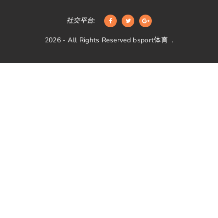
社交平台:
2026
- All Rights Reserved
bsport体育
.