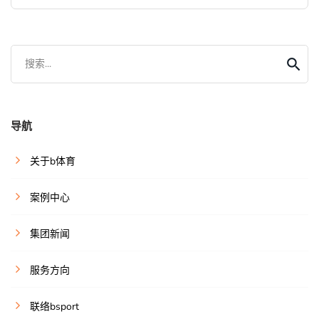
搜索...
导航
关于b体育
案例中心
集团新闻
服务方向
联络bsport