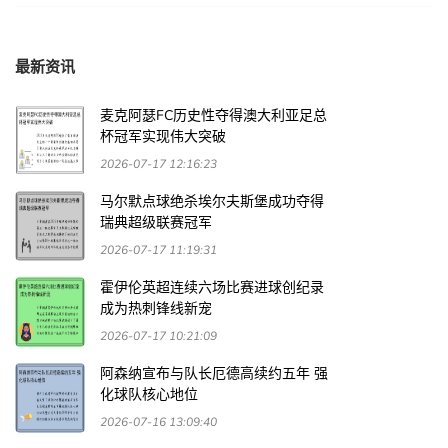
最新资讯
麦克阿瑟FC历史性夺得澳大利亚足总
杯冠军实现伟大突破
2026-07-17 12:16:23
马尔默点球绝杀埃尔夫斯堡成功夺得
瑞典超级联赛冠军
2026-07-17 11:19:31
霍伊伦英超连续六场比赛进球创纪录
成为热刺锋线新宠
2026-07-17 10:21:09
阿森纳宣布与队长厄德高续约五年 强
化球队核心地位
2026-07-16 13:09:40