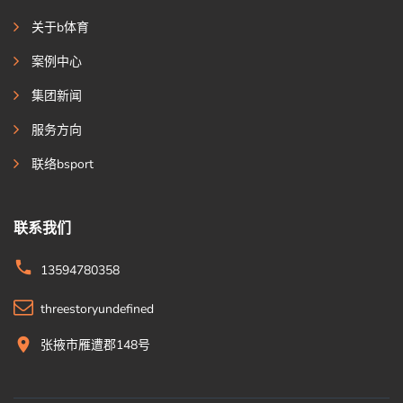
关于b体育
案例中心
集团新闻
服务方向
联络bsport
联系我们
13594780358
threestoryundefined
张掖市雁遭郡148号