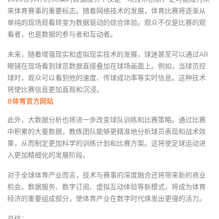
来体育赛事的重要标志。随着网络技术的发展，体育比赛将逐渐从
单纯的现场观看转变为数据驱动的综合体验。观众不仅是比赛的观
看者，也是数据的参与者和互动者。
未来，随着增强现实和虚拟现实技术的发展，球迷甚至可以通过AR
眼镜在现场看到球员数据直接叠加在球场画面上。例如，当球员控
球时，观众可以看到他的速度、传球成功率等实时信息。这种技术
将使比赛信息更加直观和沉浸。
B体育官方网站
此外，大数据分析也将进一步改变球队训练和比赛策略。通过比赛
中积累的大量数据，教练团队能够更精准地分析球员表现和战术效
果，从而制定更加科学的训练计划和比赛方案。这将使足球运动进
入更加精细化的发展阶段。
对于全球体育产业而言，技术与赛事的深度融合还将带来新的商业
机会。数据服务、数字订阅、虚拟互动体验等新模式，将成为体育
经济的重要组成部分，使体育产业在数字时代焕发出更强的活力。
总结：