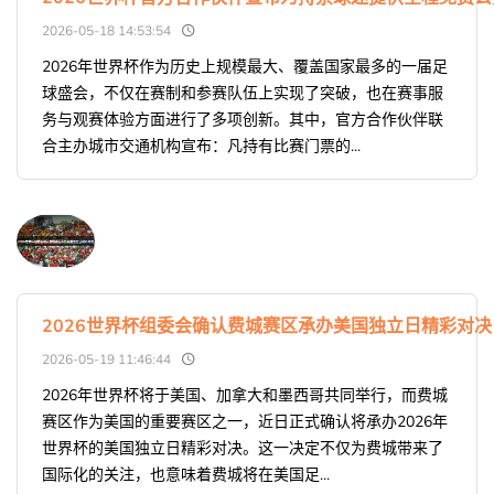
2026-05-18 14:53:54
2026年世界杯作为历史上规模最大、覆盖国家最多的一届足
球盛会，不仅在赛制和参赛队伍上实现了突破，也在赛事服
务与观赛体验方面进行了多项创新。其中，官方合作伙伴联
合主办城市交通机构宣布：凡持有比赛门票的...
2026世界杯组委会确认费城赛区承办美国独立日精彩对决
2026-05-19 11:46:44
2026年世界杯将于美国、加拿大和墨西哥共同举行，而费城
赛区作为美国的重要赛区之一，近日正式确认将承办2026年
世界杯的美国独立日精彩对决。这一决定不仅为费城带来了
国际化的关注，也意味着费城将在美国足...