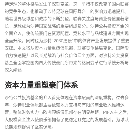
特足球的整体格局发生了深刻变革。这一举措不仅改变了国内联赛
的竞争生态，也推动了沙特足球在国际舞台上的影响力迅速提升。
随着世界级球星和教练的不断加盟，联赛关注度与商业价值显著增
长，足球成为沙特国家战略的重要组成部分。沙特公共投资基金的
全面介入，使传统豪门在资源配置、竞技水平与品牌建设方面实现
全面升级，同时也为沙特“2030愿景”中的体育产业发展提供了重要
支撑。本文将从资本力量重塑俱乐部、联赛竞争格局变化、国际影
响力快速提升以及长期战略与社会价值四个方面，对沙特公共投资
基金全面掌控国内四大传统豪门所带来的格局变革进行系统分析与
深入阐述。
资本力量重塑豪门体系
沙特公共投资基金的介入首先体现在资本层面的深度重构。过去多
年，沙特职业俱乐部主要依赖地方支持与有限的商业收入维持运
营，整体财务实力与欧洲顶级俱乐部存在明显差距。PIF入主之后，
大规模资金注入使俱乐部拥有了更稳定且充足的发展基础，为球队
长期规划提供了坚实保障。