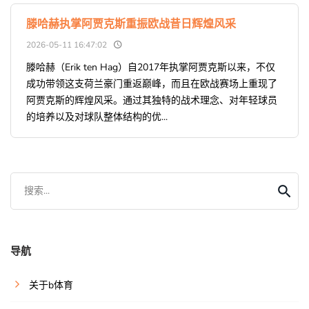
滕哈赫执掌阿贾克斯重振欧战昔日辉煌风采
2026-05-11 16:47:02
滕哈赫（Erik ten Hag）自2017年执掌阿贾克斯以来，不仅
成功带领这支荷兰豪门重返巅峰，而且在欧战赛场上重现了
阿贾克斯的辉煌风采。通过其独特的战术理念、对年轻球员
的培养以及对球队整体结构的优...
搜索...
导航
关于b体育