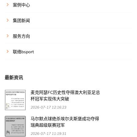
案例中心
集团新闻
服务方向
联络bsport
最新资讯
麦克阿瑟FC历史性夺得澳大利亚足总
杯冠军实现伟大突破
2026-07-17 12:16:23
马尔默点球绝杀埃尔夫斯堡成功夺得
瑞典超级联赛冠军
2026-07-17 11:19:31