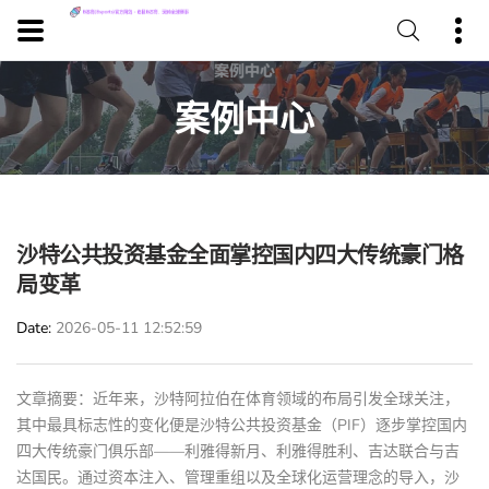
案例中心
沙特公共投资基金全面掌控国内四大传统豪门格
局变革
Date
2026-05-11 12:52:59
文章摘要：近年来，沙特阿拉伯在体育领域的布局引发全球关注，
其中最具标志性的变化便是沙特公共投资基金（PIF）逐步掌控国内
四大传统豪门俱乐部——利雅得新月、利雅得胜利、吉达联合与吉
达国民。通过资本注入、管理重组以及全球化运营理念的导入，沙