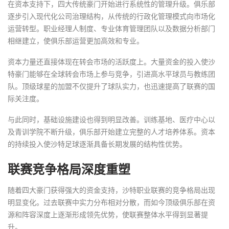
在资本支持下，四大传统豪门开始进行系统性的管理升级。俱乐部
逐步引入现代化公司治理结构，从传统的行政化管理模式向市场化
运营转型。职业经理人制度、专业体育管理团队以及数据分析部门
相继建立，使俱乐部运营更加高效和专业。
资本力量还直接体现在转会市场的活跃度上。大量资金的投入使沙
特豪门能够在全球转会市场上参与竞争，引进高水平球员与教练团
队。顶级球星的加盟不仅提升了球队实力，也迅速提高了联赛的国
际关注度。
与此同时，基础设施建设也得到明显改善。训练基地、医疗中心以
及青训学院不断升级，俱乐部开始建立完整的人才培养体系。资本
的持续投入使沙特足球逐渐具备长期发展的结构性优势。
联赛竞争格局深度重塑
随着四大豪门获得强大的资金支持，沙特职业联赛的竞争格局出现
明显变化。过去联赛中实力分布相对分散，而如今顶级俱乐部在资
源和阵容深度上逐渐形成领先优势，使联赛整体水平得到显著提
升。