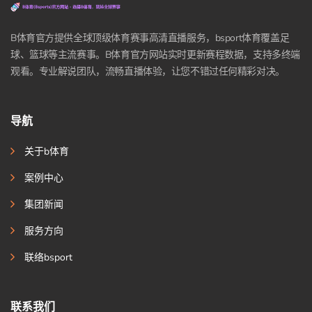
B体育官方提供全球顶级体育赛事高清直播服务，bsport体育覆盖足
球、篮球等主流赛事。B体育官方网站实时更新赛程数据，支持多终端
观看。专业解说团队，流畅直播体验，让您不错过任何精彩对决。
导航
关于b体育
案例中心
集团新闻
服务方向
联络bsport
联系我们