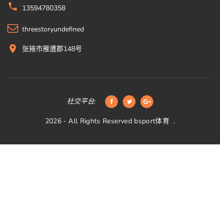
13594780358
threestoryundefined
张掖市雁遭郡148号
社交平台:
2026
- All Rights Reserved
bsport体育
.