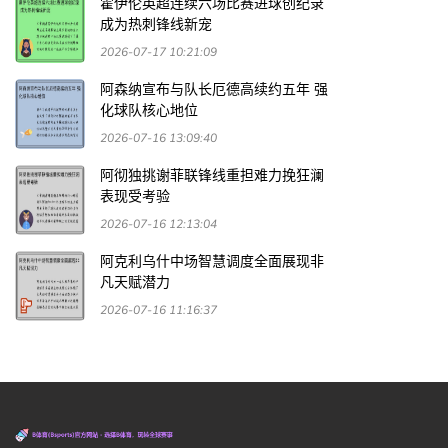
霍伊伦英超连续六场比赛进球创纪录
成为热刺锋线新宠
2026-07-17 10:21:09
阿森纳宣布与队长厄德高续约五年 强
化球队核心地位
2026-07-16 13:09:40
阿彻独挑谢菲联锋线重担难力挽狂澜
表现受考验
2026-07-16 12:13:04
阿克利乌什中场智慧调度全面展现非
凡天赋潜力
2026-07-16 11:16:37