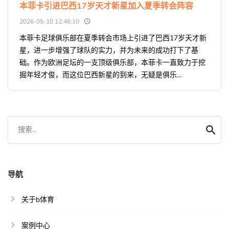
本菲卡引进巴西17岁天才新星加入夏季转会阵容
2026-05-10 12:46:10
本菲卡足球俱乐部在夏季转会市场上引进了巴西17岁天才新
星，进一步增强了球队的实力，并为未来的成功打下了基
础。作为欧洲足坛的一支顶级俱乐部，本菲卡一直致力于挖
掘年轻才俊，而这位巴西新星的到来，无疑是俱乐...
搜索...
导航
关于b体育
案例中心