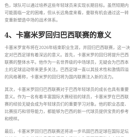
色，球队可以通过培养这些年轻球员来实现长期目标。虽然短期内
可能面临一定的困难，但从长远角度来看，曼联有机会通过这一转
变重新塑造中场的战术体系。
4、卡塞米罗回归巴西联赛的意义
卡塞米罗宣布将在2026年结束职业生涯，并回归巴西联赛，这一决
定对巴西足球有着深远的意义。首先，卡塞米罗的回归将提升巴西
联赛的整体水平。他作为一名世界级的中场球员，无疑会为巴西本
土的足球运动带来更多关注。巴西足球一直以其技术性和激情四溢
的风格著称，卡塞米罗的回归将为国内联赛注入新的活力。
其次，卡塞米罗回归巴西联赛对于巴西年轻球员的成长也具有重要
意义。作为一名有着丰富国际大赛经验的球员，卡塞米罗在巴西联
赛的经验无疑会成为年轻球员们的重要学习对象。他的职业态度、
比赛技巧和领导能力，都能够为巴西的新一代球员提供宝贵的参考
和榜样。
最后，卡塞米罗回归巴西联赛还将进一步巩固巴西足球在国际足坛