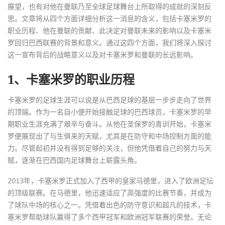
展望，也有对他在曼联乃至全球足球舞台上所取得的成就的深刻反
思。文章将从四个方面详细分析这一消息的含义，包括卡塞米罗的
职业历程、他在曼联的贡献、此决定对曼联未来的影响以及卡塞米
罗回归巴西联赛的背景和意义。通过这四个方面，我们将深入探讨
这一宣布背后的战略意义以及对卡塞米罗和曼联的长远影响。
1、卡塞米罗的职业历程
卡塞米罗的足球生涯可以说是从巴西足球的基层一步步走向了世界
的顶端。作为一名自小便开始接触足球的巴西球员，卡塞米罗的早
期职业生涯充满了艰辛与奋斗。从他在圣保罗的青训开始，卡塞米
罗便展现出了与生俱来的天赋，尤其是在防守和中场控制方面的能
力。尽管起初并没有得到足够的关注，但他凭借着自己的努力与天
赋，逐渐在巴西国内足球舞台上崭露头角。
2013年，卡塞米罗正式加入了西甲的皇家马德里，进入了欧洲足坛
的顶级联赛。在马德里，他迅速适应了高强度的比赛节奏，并成为
了球队中场的核心之一。凭借着出色的防守意识和超凡的技术，卡
塞米罗帮助球队赢得了多个西甲冠军和欧洲冠军联赛的荣誉。无论