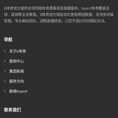
B体育官方提供全球顶级体育赛事高清直播服务，bsport体育覆盖足
球、篮球等主流赛事。B体育官方网站实时更新赛程数据，支持多终端
观看。专业解说团队，流畅直播体验，让您不错过任何精彩对决。
导航
关于b体育
案例中心
集团新闻
服务方向
联络bsport
联系我们