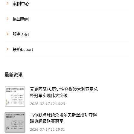
案例中心
集团新闻
服务方向
联络bsport
最新资讯
麦克阿瑟FC历史性夺得澳大利亚足总
杯冠军实现伟大突破
2026-07-17 12:16:23
马尔默点球绝杀埃尔夫斯堡成功夺得
瑞典超级联赛冠军
2026-07-17 11:19:31