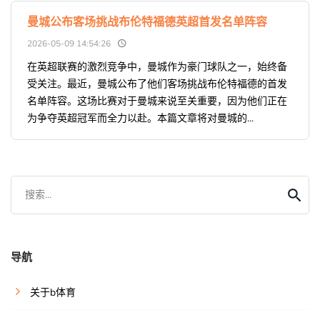
曼城公布客场挑战布伦特福德英超首发名单阵容
2026-05-09 14:54:26
在英超联赛的激烈竞争中，曼城作为豪门球队之一，始终备
受关注。最近，曼城公布了他们客场挑战布伦特福德的首发
名单阵容。这场比赛对于曼城来说至关重要，因为他们正在
为争夺英超冠军而全力以赴。本篇文章将对曼城的...
搜索...
导航
关于b体育