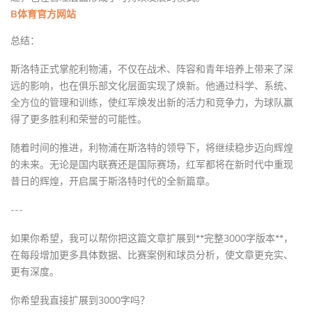
B体育官方网站
总结：
斯洛特正式掌舵利物浦，不仅在战术、阵容和青年培养上带来了深
远的影响，也在俱乐部文化层面实现了焕新。他通过科学、系统、
全方位的管理和训练，使红军焕发出新的活力和竞争力，为球队赢
得了更多胜利和荣誉的可能性。
随着时间的推进，利物浦在斯洛特的领导下，将继续稳步迈向辉煌
的未来。无论是国内联赛还是国际赛场，红军都将在新时代中重现
昔日的辉煌，开启属于斯洛特时代的全新篇章。
---
如果你希望，我可以帮你把这篇文章扩展到**完整3000字版本**，
在每段增加更多具体数据、比赛案例和球员分析，使文章更充实、
更有深度。
你希望我直接扩展到3000字吗？