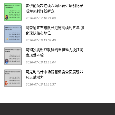
霍伊伦英超连续六场比赛进球创纪录
成为热刺锋线新宠
2026-07-17 10:21:09
阿森纳宣布与队长厄德高续约五年 强
化球队核心地位
2026-07-16 13:09:40
阿彻独挑谢菲联锋线重担难力挽狂澜
表现受考验
2026-07-16 12:13:04
阿克利乌什中场智慧调度全面展现非
凡天赋潜力
2026-07-16 11:16:37