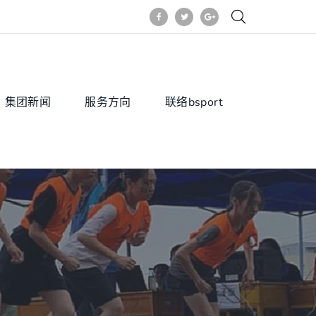
集团新闻
服务方向
联络bsport