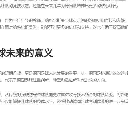
高球队的竞技状态，还能在未来几年为德国队培养出更多的核心球员。
响。作为一位年轻的教练，纳格尔斯曼与球员之间的沟通更加直接和友好
们在面对纳格尔斯曼时，能够获得更多的信任和支持，这也有助于提高他
球未来的意义
杯的短期备战，更是德国足球未来发展的重要一步。德国足协通过这次选
练，代表了德国足球注重创新、转型和适应新时代需求的方向。
型。从传统的强硬防守型球队向更注重进攻与技术结合的球队转变，将帮
型不仅能够提升球队的整体水平，还将推动德国足球青训体系的进一步完