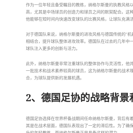
作为一位年轻且备受瞩目的教练，纳格尔斯曼的执教风格
高，尤其是中场球员的创造力和球员之间的默契配合。这种
他能够在短时间内快速改变球队的比赛风格，让球队充满
对于德国队来说，纳格尔斯曼的进攻风格与德国传统的“机
相结合，提升球队整体进攻效率。德国队在过去的几年中
球队注入更多的创新与活力。
此外，纳格尔斯曼非常注重球队的整体协作与灵活性，他
一批技术和战术素养较高的球员，这为纳格尔斯曼的战术
合，为球队提供新的发展机遇。
2、德国足协的战略背景
德国足协选择在世界杯备战期间任命纳格尔斯曼，背后有
其是在战术层面，德国队表现出了一定的滞后性。为了确
升的年轻教练，而纳格尔斯曼正是具备这样的潜力。