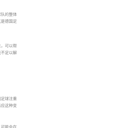
球队的整体
这是德国足
来，可以帮
能不足以解
国足球注重
适应这种变
，可能会在