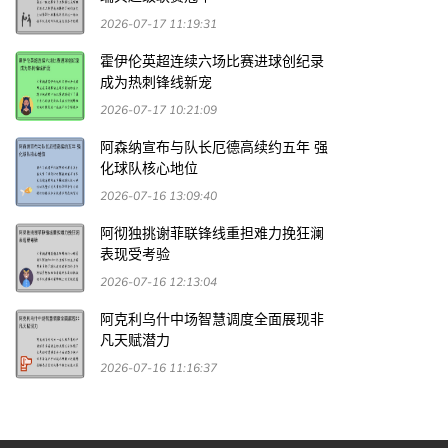
2026-07-17 11:19:31
霍伊伦英超连续六场比赛进球创纪录
成为热刺锋线新宠
2026-07-17 10:21:09
阿森纳宣布与队长厄德高续约五年 强
化球队核心地位
2026-07-16 13:09:40
阿彻独挑谢菲联锋线重担难力挽狂澜
表现受考验
2026-07-16 12:13:04
阿克利乌什中场智慧调度全面展现非
凡天赋潜力
2026-07-16 11:16:37