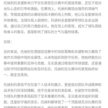
托纳利的关键影响力不仅仅表现在比赛中的直接贡献，还在于他对
全队心态的引导和激励。在赛场上，托纳利展现出强烈的领袖气
质，凭借其成熟的比赛经验和冷静的场上判断，他让队友能够信任
并依赖他。当球队陷入困境时，托纳利总是能够带领队友走出困
境，通过自己的努力激励全队。他在场上的表现，成为了球队团结
和奋斗的象征，直接影响了球队的士气与最终结果。
总结：
总的来说，托纳利在德国亚冠赛中的攻防策略和关键影响力展现了
他作为顶级中场的全面性。从进攻组织到防守任务，他始终能在比
赛中提供重要的支持与贡献。无论是通过精准的传球调度，还是通
过防守时的聪明站位和及时反应，托纳利在比赛中的表现始终如
一，稳定且高效。
托纳利的表现不仅仅是个人技术的展示，更是他对团队作战精神和
战术执行的深刻理解。他不仅是进攻的发起者，也是防守的屏障，
为球队的整体表现起到了至关重要的作用。无论是进攻组织的细
腻，还是防守端的坚实，托纳利都体现了一个顶级球员对比赛的深
刻理解和无可替代的影响力。他的全面表现，无疑是这场比赛中最