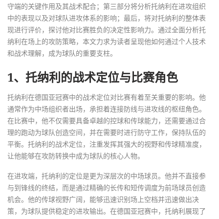
守端的关键作用及其战术配合；第三部分将分析托纳利在进攻组织
中的表现以及对球队进攻体系的影响；最后，将对托纳利的整体表
现进行评价，探讨他对比赛胜负的决定性影响力。通过全面分析托
纳利在场上的攻防策略，本文力求为读者呈现他如何通过个人技术
和战术理解，成为球队的重要支柱。
1、托纳利的战术定位与比赛角色
托纳利在德国亚冠赛中的战术定位对比赛有着至关重要的影响。他
通常作为中场组织者出场，承担着连接防线与进攻线的枢纽角色。
在比赛中，他不仅需要具备卓越的控球和传球能力，还需要通过合
理的跑动为球队创造空间，并在需要时进行防守工作，保持队伍的
平衡。托纳利的战术定位，注重发挥其强大的视野和传球精准度，
让他能够在攻防转换中成为球队的核心人物。
在进攻端，托纳利的定位是更为深层次的中场球员。他并不直接参
与到锋线的终结，而是通过精确的长传和短传调度为前场球员创造
机会。他的传球视野广阔，能够迅速识别场上空档并迅速做出决
策，为球队提供稳定的进攻输出。在德国亚冠赛中，托纳利展现了