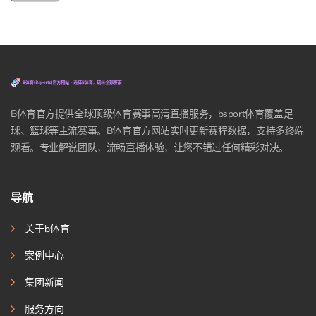
B体育官方提供全球顶级体育赛事高清直播服务，bsport体育覆盖足
球、篮球等主流赛事。B体育官方网站实时更新赛程数据，支持多终端
观看。专业解说团队，流畅直播体验，让您不错过任何精彩对决。
导航
关于b体育
案例中心
集团新闻
服务方向