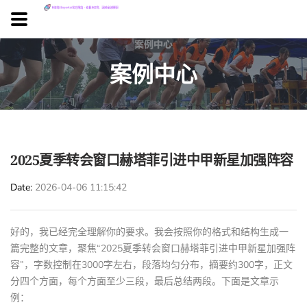
案例中心
2025夏季转会窗口赫塔菲引进中甲新星加强阵容
Date
2026-04-06 11:15:42
好的，我已经完全理解你的要求。我会按照你的格式和结构生成一
篇完整的文章，聚焦“2025夏季转会窗口赫塔菲引进中甲新星加强阵
容”，字数控制在3000字左右，段落均匀分布，摘要约300字，正文
分四个方面，每个方面至少三段，最后总结两段。下面是文章示
例：