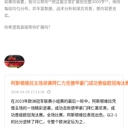
如果你需要，我可以帮你**把这篇文章扩展到完整3000字**，保持
每段均匀分布，并丰富数据、战术分析和球员背景，使内容更充
实。
你希望我直接帮你扩展吗？
阿斯顿维拉主场逆袭拜仁力克德甲豪门成功晋级欧冠淘汰
2026-04-05 17:13:26
在2023年欧洲冠军联赛小组赛的最后一轮中，阿斯顿维拉凭
借主场的一场精彩逆袭，成功击败德甲豪门拜仁慕尼黑，成
功晋级欧冠淘汰赛。全场比赛，阿斯顿维拉表现出色，以2-1
的比分逆转了拜仁，令整个欧洲足坛为之...