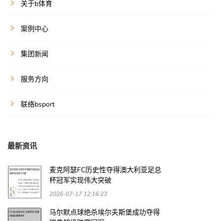
关于b体育
案例中心
集团新闻
服务方向
联络bsport
最新资讯
麦克阿瑟FC历史性夺得澳大利亚足总
杯冠军实现伟大突破
2026-07-17 12:16:23
马尔默点球绝杀埃尔夫斯堡成功夺得