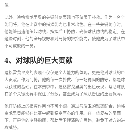
值。
此外，迪格雷戈里奥的关键时刻表现也不仅限于扑救。作为一名全
能门将，他在比赛中的指挥能力也非常出色。在一些关键防守时，
他能够迅速组织起防线，指挥后卫协防，确保球队防线的稳定。在
这些时刻，他的全局视野和对局势的把控能力，使他成为了球队中
不可或缺的一员。
4、对球队的巨大贡献
迪格雷戈里奥的表现不仅仅是个人能力的体现，更是他对球队的巨
大贡献。作为门将，他的每一次扑救、每一场稳固的防守，都是球
队获胜的基础。在本赛季中，迪格雷戈里奥的出色表现，帮助球队
在多个关键比赛中保住了分数，甚至成为了球队晋级的重要保障。
他在防线上的指挥作用也不可小觑。通过与后卫的默契配合，迪格
雷戈里奥能够在比赛中起到稳定军心的作用。在一些复杂的局面
下，正是他的冷静指挥，帮助后卫理清防守思路，避免了对方的进
攻威胁。