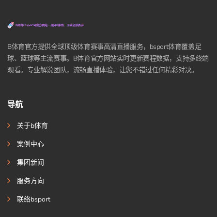
B体育官方提供全球顶级体育赛事高清直播服务，bsport体育覆盖足
球、篮球等主流赛事。B体育官方网站实时更新赛程数据，支持多终端
观看。专业解说团队，流畅直播体验，让您不错过任何精彩对决。
导航
关于b体育
案例中心
集团新闻
服务方向
联络bsport