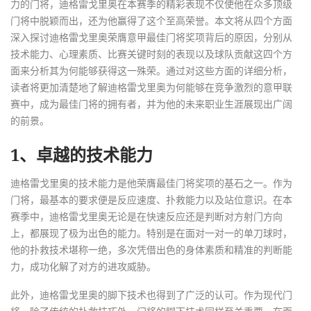
力的门将，迪格雷戈里奥在本赛季的精彩表现不仅使他在众多顶级
门将中脱颖而出，还为他赢得了这个至高荣誉。本文将从四个方面
深入探讨迪格雷戈里奥荣膺意甲最佳门将奖项背后的原因，分别从
技术能力、心理素质、比赛关键时刻的表现以及球队贡献这四个方
面来分析其为何能够获得这一殊荣。通过对这些方面的详细分析，
读者将更加清楚地了解迪格雷戈里奥为何能够在竞争激烈的意甲联
赛中，成为最佳门将的拥有者，并为他的未来职业生涯展现出广阔
的前景。
1、卓越的技术能力
迪格雷戈里奥的技术能力是他荣膺最佳门将奖项的基石之一。作为
门将，最基本的要求便是反应速度、扑救能力以及站位意识。在本
赛季中，迪格雷戈里奥无论是在快速反应还是判断对方射门方向
上，都展现了极为出色的能力。特别是在面对一对一的单刀球时，
他的扑救技术堪称一绝，多次凭借出色的身体素质和精准的判断能
力，成功化解了对方的进攻威胁。
此外，迪格雷戈里奥的脚下技术也得到了广泛的认可。作为现代门